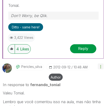
Tonial.
Don't Worry, be Qlik.
Ditto - same here!
3,422 Views
Reply
4
Likes
Pericles_silva
‎2012-09-12
10:48 AM
Author
In response to
fernando_tonial
Valeu Tonial.
Lembro que você comentou isso na aula, mas não tinha