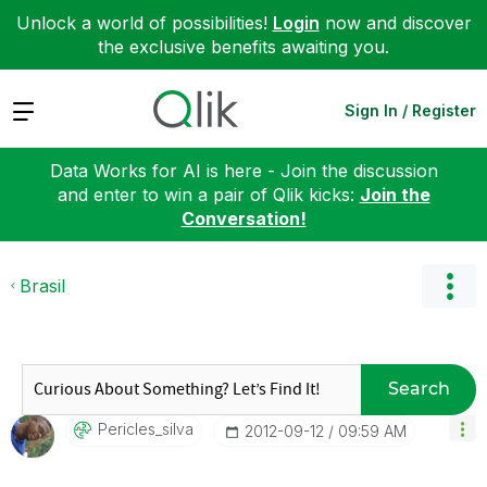
Unlock a world of possibilities!
Login
now and discover
the exclusive benefits awaiting you.
Expand
Sign In / Register
Data Works for AI is here - Join the discussion
and enter to win a pair of Qlik kicks:
Join the
Conversation!
Brasil
Search
Pericles_silva
‎2012-09-12
09:59 AM