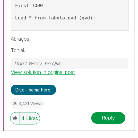
First 1000
Load * From Tabela.qvd (qvd);
Abraços,
Tonial.
Don't Worry, be Qlik.
View solution in original post
Ditto - same here!
3,421 Views
Reply
4
Likes