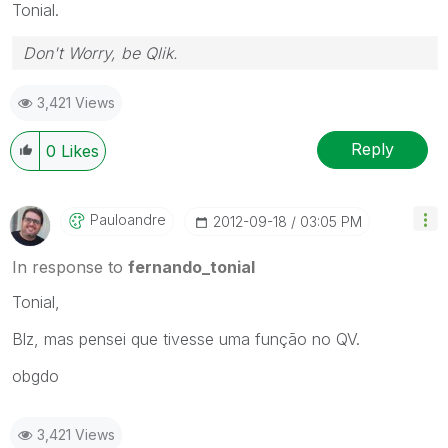
Tonial.
Don't Worry, be Qlik.
3,421 Views
Reply
0
Likes
Pauloandre
‎2012-09-18
03:05 PM
In response to
fernando_tonial
Tonial,
Blz, mas pensei que tivesse uma função no QV.
obgdo
3,421 Views