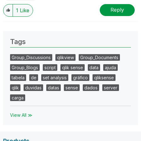
Reply
1
Like
Tags
Group_Discussions
qlikview
Group_Documents
Group_Blogs
script
qlik sense
data
ajuda
tabela
de
set analysis
gráfico
qliksense
qlik
duvidas
datas
sense
dados
server
carga
View All ≫