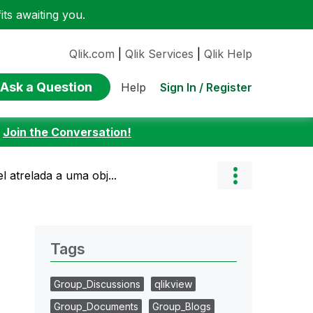
ts awaiting you.
Qlik.com
|
Qlik Services
|
Qlik Help
Ask a Question
Sign In / Register
Help
:
Join the Conversation!
 atrelada a uma obj...
Tags
Group_Discussions
qlikview
Group_Documents
Group_Blogs