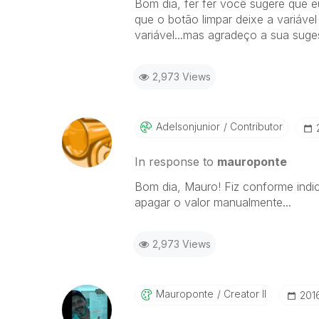
Bom dia, fer fer você sugere que eu
que o botão limpar deixe a variáve
variável...mas agradeço a sua suge
2,973 Views
Adelsonjunior
Contributor
In response to
mauroponte
Bom dia, Mauro! Fiz conforme ind
apagar o valor manualmente...
2,973 Views
Mauroponte
Creator II
‎201