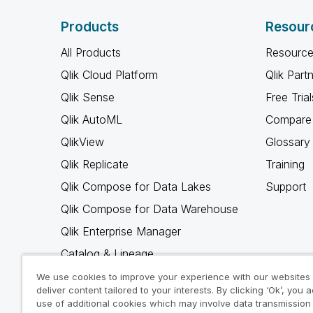
Products
Resour
All Products
Resource
Qlik Cloud Platform
Qlik Part
Qlik Sense
Free Trial
Qlik AutoML
Compare 
QlikView
Glossary
Qlik Replicate
Training
Qlik Compose for Data Lakes
Support
Qlik Compose for Data Warehouse
Qlik Enterprise Manager
Catalog & Lineage
Qlik Gold Client
We use cookies to improve your experience with our websites
deliver content tailored to your interests. By clicking ‘Ok’, you 
Why Qlik
use of additional cookies which may involve data transmission 