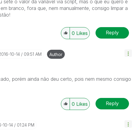
 sete o valor da variável via script, mas o que eu quero é
l em branco, fora que, nem manualmente, consigo limpar a
stão!
Reply
0
Likes
‎2016-10-14
09:51 AM
Author
icado, porém ainda não deu certo, pois nem mesmo consigo
Reply
0
Likes
6-10-14
01:24 PM