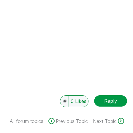
Reply
0
Likes
All forum topics
Previous Topic
Next Topic