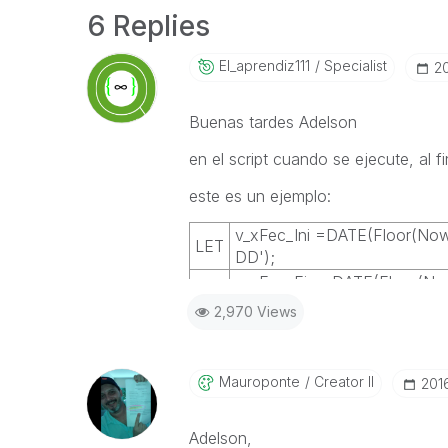
6 Replies
El_aprendiz111
Specialist
‎2
Buenas tardes Adelson
en el script cuando se ejecute, al f
este es un ejemplo:
v_xFec_Ini =DATE(Floor(No
LET
DD');
v_xFec_Fin =DATE(Floor(No
LET
DD');
2,970 Views
Mauroponte
Creator II
‎201
Adelson,