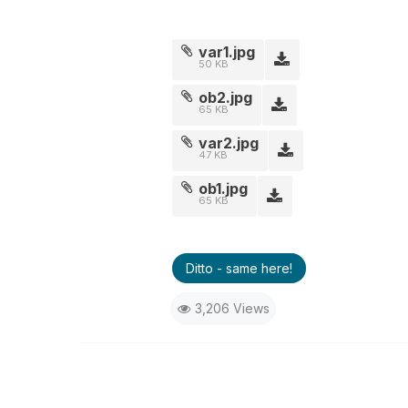
var1.jpg
50 KB
ob2.jpg
65 KB
var2.jpg
47 KB
ob1.jpg
65 KB
Ditto - same here!
3,206 Views