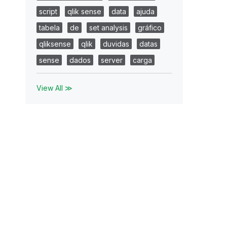
script
qlik sense
data
ajuda
tabela
de
set analysis
gráfico
qliksense
qlik
duvidas
datas
sense
dados
server
carga
View All ≫