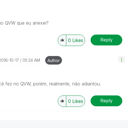
no QVW que eu anexei?
Reply
0
Likes
‎2016-10-17
05:24 AM
Author
ocê fez no QVW, porém, realmente, não adiantou.
Reply
0
Likes