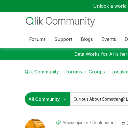
Unlock a world o
Forums
Support
Blogs
Events
D
Data Works for AI is here
Qlik Community
Forums
Groups
Locati
Adelsonjunior
Contributor