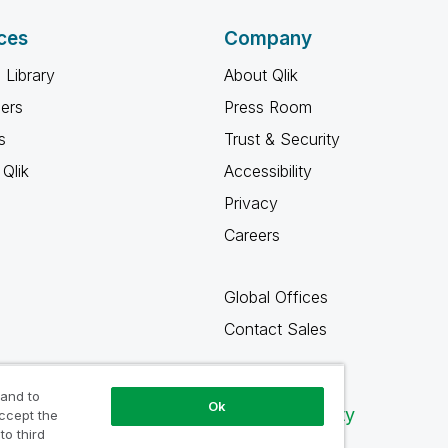
ces
Company
 Library
About Qlik
ners
Press Room
s
Trust & Security
Qlik
Accessibility
Privacy
Careers
Global Offices
Contact Sales
 and to
Ok
Qlik Community
accept the
to third