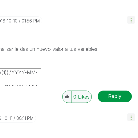
016-10-10
01:56 PM
inalizar le das un nuevo valor a tus variebles
w(1)),'YYYY-MM-
w(1)),'YYYY-MM-
Reply
0
Likes
6-10-11
08:11 PM