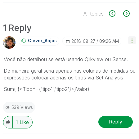
All topics
1 Reply
Clever_Anjos
‎2018-08-27
09:26 AM
Você não detalhou se está usando Qlikview ou Sense.
De maneira geral seria apenas nas colunas de medidas ou
expressões colocar apenas os tipos via Set Analysis
Sum( {<Tipo*={'tipo1','tipo2'}>}Valor)
539 Views
Reply
1
Like