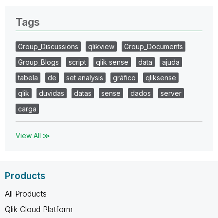
Tags
Group_Discussions
qlikview
Group_Documents
Group_Blogs
script
qlik sense
data
ajuda
tabela
de
set analysis
gráfico
qliksense
qlik
duvidas
datas
sense
dados
server
carga
View All ≫
Products
All Products
Qlik Cloud Platform