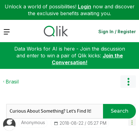
Unlock a world of possibilities!
Login
now and discover
the exclusive benefits awaiting you.
Expand
Sign In / Register
Data Works for AI is here - Join the discussion
and enter to win a pair of Qlik kicks:
Join the
Conversation!
Brasil
Search
Anonymous
‎2018-08-22
05:27 PM