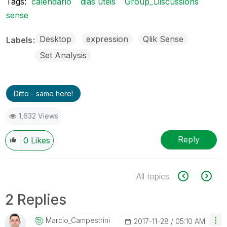
Tags:
calendário
dias úteis
Group_Discussions
sense
Desktop
expression
Qlik Sense
Labels
Set Analysis
Ditto - same here!
1,632 Views
Reply
0
Likes
All topics
2 Replies
Marcio_Campestr
Ini
‎2017-11-28
05:10 AM