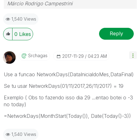
Márcio Rodrigo Campestrini
1,540 Views
Reply
0
Likes
Srchagas
‎2017-11-29
04:23 AM
Use a funcao NetworkDays(DataInicialdoMes,DataFinal)
Se tu usar NetworkDays(01/11/2017,26/11/2017) = 19
Exemplo ( Obs to fazendo isso dia 29 ...entao botei o -3
no today)
=NetworkDays(MonthStart(Today()), Date(Today()-3))
1,540 Views