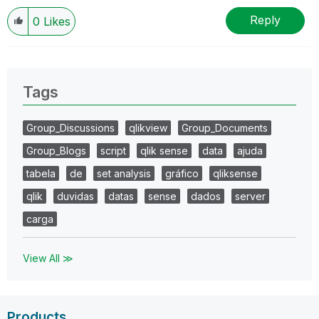
Reply
0
Likes
Tags
Group_Discussions
qlikview
Group_Documents
Group_Blogs
script
qlik sense
data
ajuda
tabela
de
set analysis
gráfico
qliksense
qlik
duvidas
datas
sense
dados
server
carga
View All ≫
Products