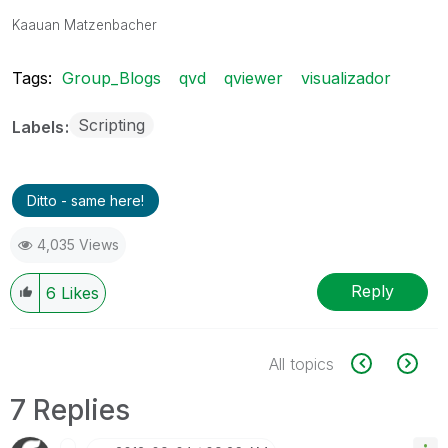
Kaauan Matzenbacher
Tags:
Group_Blogs
qvd
qviewer
visualizador
Scripting
Labels
Ditto - same here!
4,035 Views
Reply
6
Likes
All topics
7 Replies