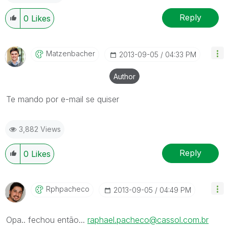
Reply
0
Likes
Matzenbacher
‎2013-09-05
04:33 PM
Author
Te mando por e-mail se quiser
3,882 Views
Reply
0
Likes
Rphpacheco
‎2013-09-05
04:49 PM
Opa.. fechou então...
raphael.pacheco@cassol.com.br