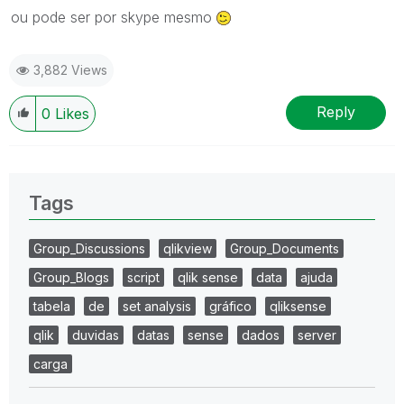
ou pode ser por skype mesmo
3,882 Views
Reply
0
Likes
Tags
Group_Discussions
qlikview
Group_Documents
Group_Blogs
script
qlik sense
data
ajuda
tabela
de
set analysis
gráfico
qliksense
qlik
duvidas
datas
sense
dados
server
carga