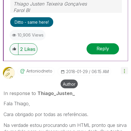
Thiago Justen Teixeira Gonçalves
Farol BI
WhatsApp: 24 98152-1675
Ditto - same here!
Skype: justen.thiago
10,906 Views
Reply
2
Likes
Antoniodneto
‎2018-01-29
06:15 AM
Author
In response to
Thiago_Justen_
Fala Thiago,
Cara obrigado por todas as referências.
Na verdade estou procurando um HTML pronto que sirva