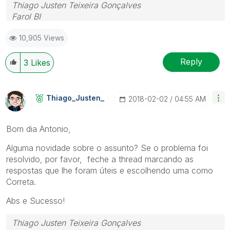
Thiago Justen Teixeira Gonçalves
Farol BI
WhatsApp: 24 98152-1675
10,905 Views
Skype: justen.thiago
Reply
3
Likes
Thiago_Justen_
‎2018-02-02
04:55 AM
Bom dia Antonio,
Alguma novidade sobre o assunto? Se o problema foi
resolvido, por favor, feche a thread marcando as
respostas que lhe foram úteis e escolhendo uma como
Correta.
Abs e Sucesso!
Thiago Justen Teixeira Gonçalves