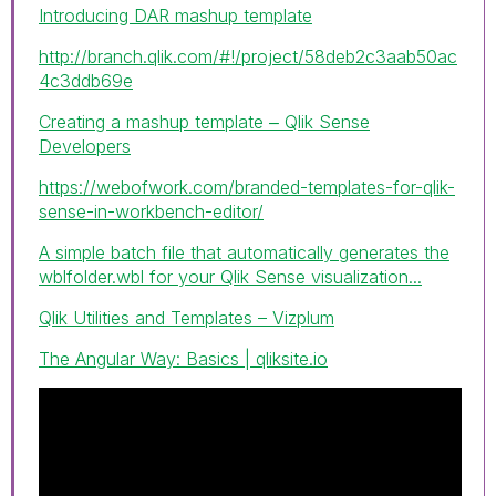
Introducing DAR mashup template
http://branch.qlik.com/#!/project/58deb2c3aab50ac
4c3ddb69e
Creating a mashup template ‒ Qlik Sense
Developers
https://webofwork.com/branded-templates-for-qlik-
sense-in-workbench-editor/
A simple batch file that automatically generates the
wblfolder.wbl for your Qlik Sense visualization...
Qlik Utilities and Templates – Vizplum
The Angular Way: Basics | qliksite.io