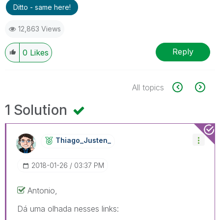
Ditto - same here!
12,863 Views
Reply
0
Likes
All topics
1 Solution
Thiago_Justen_
‎2018-01-26
03:37 PM
Antonio,
Dá uma olhada nesses links: