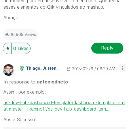
de modelo para eu desenvolver o meu dash. Que tenha
esses elementos do Qlik vinculados ao mashup.
Abraço!
10,905 Views
Reply
0
Likes
Thiago_Justen_
‎2018-01-29
06:29 AM
In response to
antoniodneto
Assim, por exemplo:
qs-dev-hub-dashboard-template/dashboard-template.html
at master · fkabinoff/qs-dev-hub-dashboard-tem...
Abs e Sucesso!