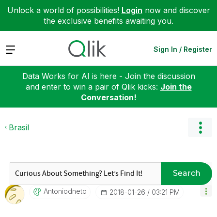
Unlock a world of possibilities!
Login
now and discover
the exclusive benefits awaiting you.
Expand
Sign In / Register
Data Works for AI is here - Join the discussion
and enter to win a pair of Qlik kicks:
Join the
Conversation!
Brasil
Search
Antoniodneto
‎2018-01-26
03:21 PM