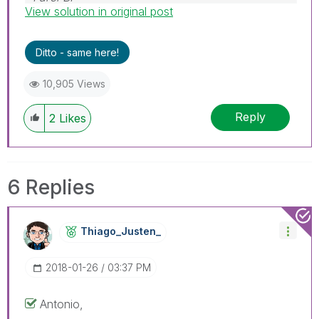
View solution in original post
WhatsApp: 24 98152-1675
Skype: justen.thiago
Ditto - same here!
10,905 Views
Reply
2
Likes
6 Replies
Thiago_Justen_
‎2018-01-26
03:37 PM
Antonio,