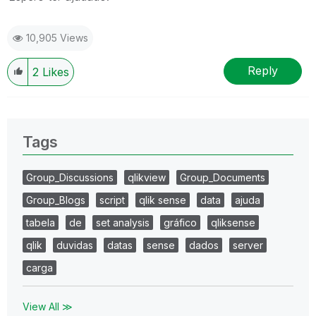
10,905 Views
Reply
2
Likes
Tags
Group_Discussions
qlikview
Group_Documents
Group_Blogs
script
qlik sense
data
ajuda
tabela
de
set analysis
gráfico
qliksense
qlik
duvidas
datas
sense
dados
server
carga
View All ≫