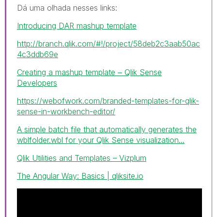
Dá uma olhada nesses links:
Introducing DAR mashup template
http://branch.qlik.com/#!/project/58deb2c3aab50ac
4c3ddb69e
Creating a mashup template ‒ Qlik Sense
Developers
https://webofwork.com/branded-templates-for-qlik-
sense-in-workbench-editor/
A simple batch file that automatically generates the
wblfolder.wbl for your Qlik Sense visualization...
Qlik Utilities and Templates – Vizplum
The Angular Way: Basics | qliksite.io