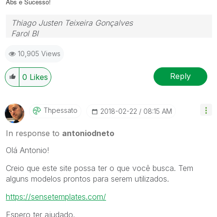
Abs e Sucesso!
Thiago Justen Teixeira Gonçalves
Farol BI
WhatsApp: 24 98152-1675
10,905 Views
Skype: justen.thiago
Reply
0
Likes
Thpessato
‎2018-02-22
08:15 AM
In response to
antoniodneto
Olá Antonio!
Creio que este site possa ter o que você busca. Tem
alguns modelos prontos para serem utilizados.
https://sensetemplates.com/
Espero ter ajudado.