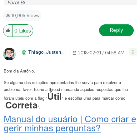
Farol BI
WhatsApp: 24 98152-1675
10,905 Views
Skype: justen.thiago
Reply
0
Likes
Thiago_Justen_
‎2018-02-21
04:58 AM
Bom dia Antônio,
Se alguma das soluções apresentadas lhe serviu para resolver o
problema, favor, feche a thread marcando aquelas respostas que lhe
Útil
foram úteis com a flag "
" e escolha uma para marcar como
Correta
"
".
Manual do usuário | Como criar e
gerir minhas perguntas?