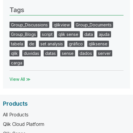
Tags
Group_Discussions
qlikview
Group_Documents
Group_Blogs
script
qlik sense
data
ajuda
tabela
de
set analysis
gráfico
qliksense
qlik
duvidas
datas
sense
dados
server
carga
View All ≫
Products
All Products
Qlik Cloud Platform