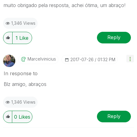
muito obrigado pela resposta, achei ótima, um abraço!
1,346 Views
Reply
1
Like
Marcelvinicius
‎2017-07-26
01:32 PM
In response to
Blz amigo, abraços
1,346 Views
Reply
0
Likes