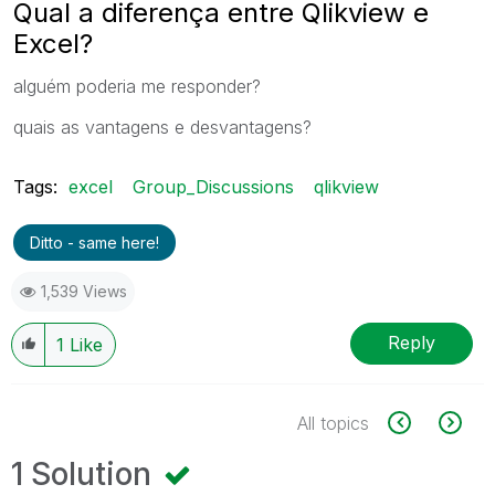
Qual a diferença entre Qlikview e
Excel?
alguém poderia me responder?
quais as vantagens e desvantagens?
Tags:
excel
Group_Discussions
qlikview
Ditto - same here!
1,539 Views
Reply
1
Like
All topics
1 Solution