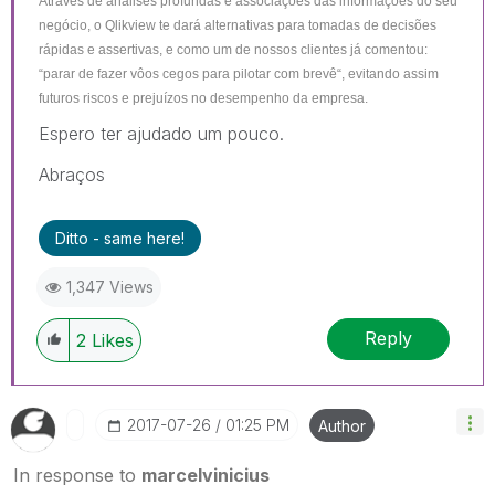
Através de análises profundas e associações das informações do seu
negócio, o Qlikview te dará alternativas para tomadas de decisões
rápidas e assertivas, e como um de nossos clientes já comentou:
“parar de fazer vôos cegos para pilotar com brevê“, evitando assim
futuros riscos e prejuízos no desempenho da empresa.
Espero ter ajudado um pouco.
Abraços
Ditto - same here!
1,347 Views
Reply
2
Likes
‎2017-07-26
01:25 PM
Author
In response to
marcelvinicius