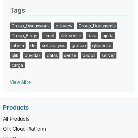
Tags
Group_Discussions
qlikview
Group_Documents
Group_Blogs
script
qlik sense
data
ajuda
tabela
de
set analysis
gráfico
qliksense
qlik
duvidas
datas
sense
dados
server
carga
View All ≫
Products
All Products
Qlik Cloud Platform