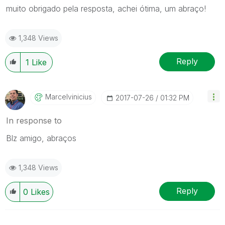
muito obrigado pela resposta, achei ótima, um abraço!
1,348 Views
Reply
1
Like
Marcelvinicius
‎2017-07-26
01:32 PM
In response to
Blz amigo, abraços
1,348 Views
Reply
0
Likes