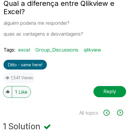
Qual a diferença entre Qlikview e
Excel?
alguém poderia me responder?
quais as vantagens e desvantagens?
Tags:
excel
Group_Discussions
qlikview
Ditto - same here!
1,541 Views
Reply
1
Like
All topics
1 Solution