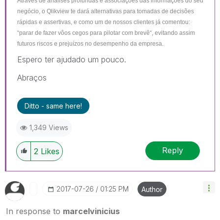
Através de análises profundas e associações das informações do seu
negócio, o Qlikview te dará alternativas para tomadas de decisões
rápidas e assertivas, e como um de nossos clientes já comentou:
“parar de fazer vôos cegos para pilotar com brevê“, evitando assim
futuros riscos e prejuízos no desempenho da empresa.
Espero ter ajudado um pouco.
Abraços
Ditto - same here!
1,349 Views
Reply
2
Likes
‎2017-07-26
01:25 PM
Author
In response to
marcelvinicius