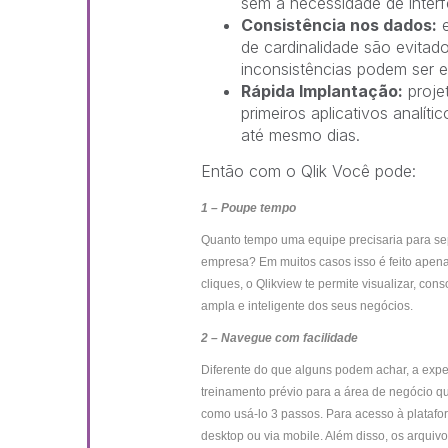
sem a necessidade de interf
Consistência nos dados:
e
de cardinalidade são evitad
inconsistências podem ser e
Rápida Implantação:
proje
primeiros aplicativos analí
até mesmo dias.
Então com o Qlik Você pode:
1 – Poupe tempo
Quanto tempo uma equipe precisaria para sep
empresa? Em muitos casos isso é feito apen
cliques, o Qlikview te permite visualizar, con
ampla e inteligente dos seus negócios.
2 – Navegue com facilidade
Diferente do que alguns podem achar, a exper
treinamento prévio para a área de negócio q
como usá-lo 3 passos. Para acesso à platafo
desktop ou via mobile. Além disso, os arquivo