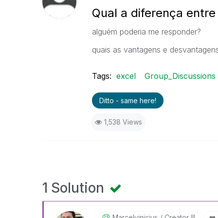
Qual a diferença entre
alguém poderia me responder?
quais as vantagens e desvantagen
Tags:
excel
Group_Discussions
Ditto - same here!
1,538 Views
1 Solution
Marcelvinicius
Creator III