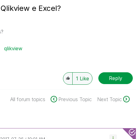
 Qlikview e Excel?
s?
qlikview
Reply
1
Like
All forum topics
Previous Topic
Next Topic