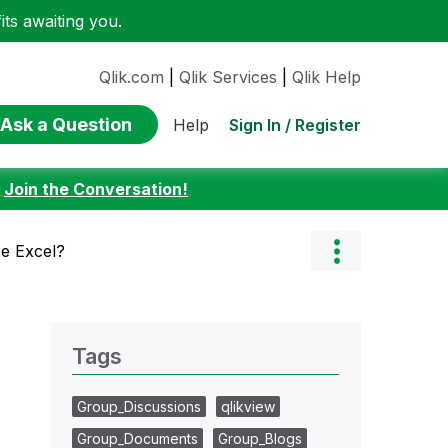
ts awaiting you.
Qlik.com
|
Qlik Services
|
Qlik Help
Ask a Question
Sign In / Register
Help
:
Join the Conversation!
 e Excel?
Tags
Group_Discussions
qlikview
Group_Documents
Group_Blogs