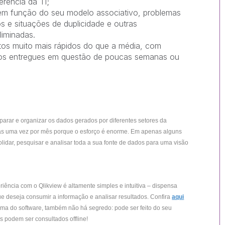
erência da TI;
m função do seu modelo associativo, problemas
os e situações de duplicidade e outras
liminadas.
tos muito mais rápidos do que a média, com
ticos entregues em questão de poucas semanas ou
arar e organizar os dados gerados por diferentes setores da
as uma vez por mês porque o esforço é enorme. Em apenas alguns
solidar, pesquisar e analisar toda a sua fonte de dados para uma visão
iência com o Qlikview é altamente simples e intuitiva – dispensa
ue deseja consumir a informação e analisar resultados. Confira
aqui
rma do software, também não há segredo: pode ser feito do seu
s podem ser consultados offline!