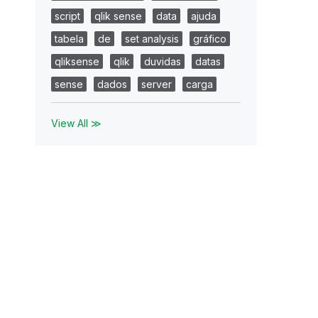
script
qlik sense
data
ajuda
tabela
de
set analysis
gráfico
qliksense
qlik
duvidas
datas
sense
dados
server
carga
View All ≫