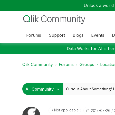
Unlock a world o
Forums
Support
Blogs
Events
D
Data Works for AI is here
Qlik Community
Forums
Groups
Locati
Not applicable
‎2017-07-26