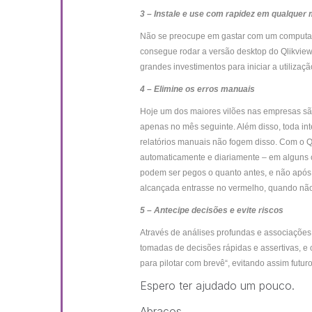
3 – Instale e use com rapidez em qualquer
Não se preocupe em gastar com um computa
consegue rodar a versão desktop do Qlikview
grandes investimentos para iniciar a utilizaç
4 – Elimine os erros manuais
Hoje um dos maiores vilões nas empresas sã
apenas no mês seguinte. Além disso, toda in
relatórios manuais não fogem disso. Com o Ql
automaticamente e diariamente – em alguns c
podem ser pegos o quanto antes, e não após
alcançada entrasse no vermelho, quando nã
5 – Antecipe decisões e evite riscos
Através de análises profundas e associações 
tomadas de decisões rápidas e assertivas, e
para pilotar com brevê“, evitando assim futu
Espero ter ajudado um pouco.
Abraços