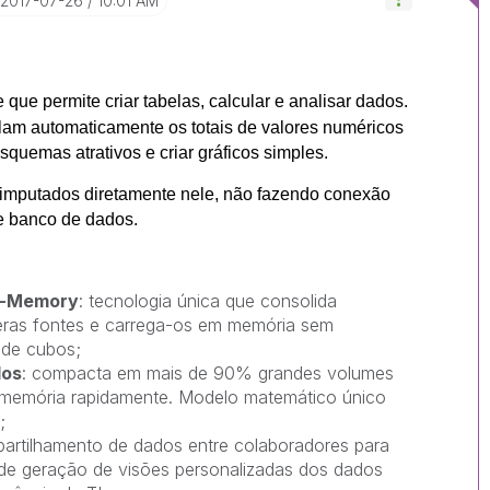
‎2017-07-26
10:01 AM
que permite criar tabelas, calcular e analisar dados.
ulam automaticamente os totais de valores numéricos
squemas atrativos e criar gráficos simples.
imputados diretamente nele, não fazendo conexão
e banco de dados.
In-Memory
: tecnologia única que consolida
eras fontes e carrega-os em memória sem
de cubos;
dos
: compacta em mais de 90% grandes volumes
 memória rapidamente. Modelo matemático único
;
rtilhamento de dados entre colaboradores para
 de geração de visões personalizadas dos dados