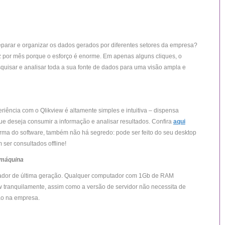
parar e organizar os dados gerados por diferentes setores da empresa?
z por mês porque o esforço é enorme. Em apenas alguns cliques, o
pesquisar e analisar toda a sua fonte de dados para uma visão ampla e
riência com o Qlikview é altamente simples e intuitiva – dispensa
ue deseja consumir a informação e analisar resultados. Confira
aqui
rma do software, também não há segredo: pode ser feito do seu desktop
 ser consultados offline!
 máquina
dor de última geração. Qualquer computador com 1Gb de RAM
w tranquilamente, assim como a versão de servidor não necessita de
ção na empresa.