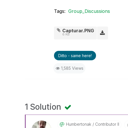
Tags:
Group_Discussions
Capturar.PNG
6 KB
Ditto - same here!
1,585 Views
1 Solution
Humbertonak
Contributor II