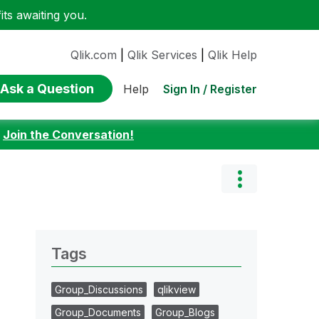
ts awaiting you.
Qlik.com
|
Qlik Services
|
Qlik Help
Ask a Question
Sign In / Register
Help
:
Join the Conversation!
Tags
Group_Discussions
qlikview
Group_Documents
Group_Blogs