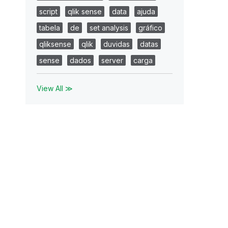
script
qlik sense
data
ajuda
tabela
de
set analysis
gráfico
qliksense
qlik
duvidas
datas
sense
dados
server
carga
View All ≫