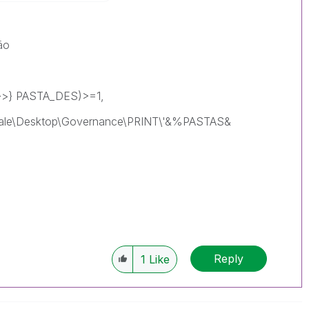
ão
)}>} PASTA_DES)>=1,
el.vale\Desktop\Governance\PRINT\'&%PASTAS&
Reply
1
Like