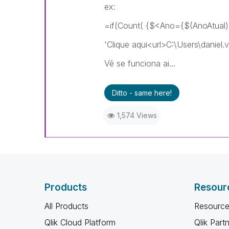
ex:
=if(Count( {$<Ano={$(AnoAtual
'Clique aqui<url>C:\Users\danie
Vê se funciona ai...
Ditto - same here!
1,574 Views
Products
Resour
All Products
Resource
Qlik Cloud Platform
Qlik Part