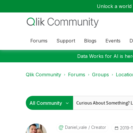
Unlock a world o
Forums
Support
Blogs
Events
D
Data Works for AI is here
Qlik Community
Forums
Groups
Locati
Daniel_vale
Creator
‎2019-1