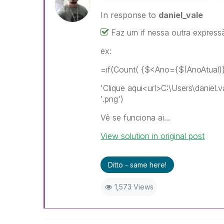
In response to
daniel_vale
Faz um if nessa outra express
ex:
=if(Count( {$<Ano={$(AnoAtual
'Clique aqui<url>C:\Users\dani
'.png')
Vê se funciona ai...
View solution in original post
Ditto - same here!
1,573 Views