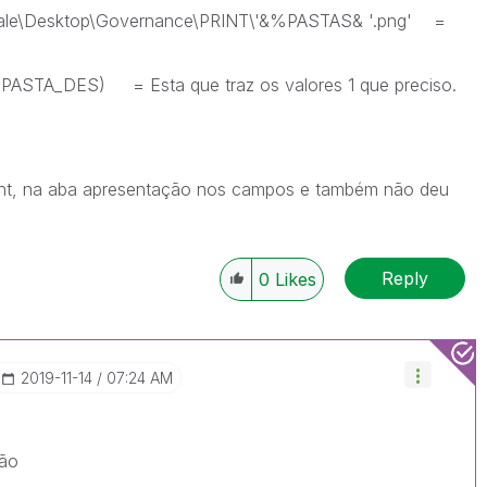
l.vale\Desktop\Governance\PRINT\'&%PASTAS& '.png' =
PASTA_DES) = Esta que traz os valores 1 que preciso.
unt, na aba apresentação nos campos e também não deu
Reply
0
Likes
‎2019-11-14
07:24 AM
são