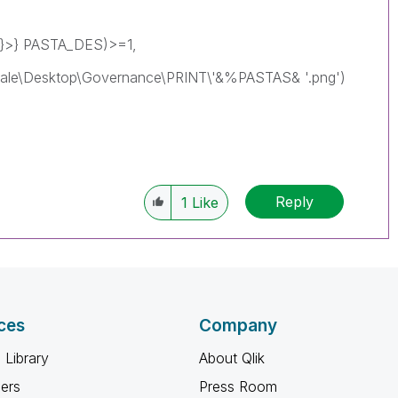
)}>} PASTA_DES)>=1,
l.vale\Desktop\Governance\PRINT\'&%PASTAS& '.png')
Reply
1
Like
ces
Company
 Library
About Qlik
ners
Press Room