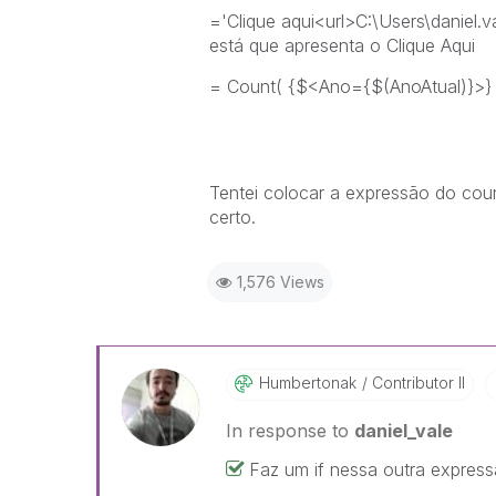
='Clique aqui<url>C:\Users\danie
está que apresenta o Clique Aqui
= Count( {$<Ano={$(AnoAtual)}>} 
Tentei colocar a expressão do co
certo.
1,576 Views
Humbertonak
Contributor II
In response to
daniel_vale
Faz um if nessa outra expres