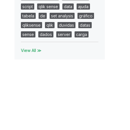
script
qlik sense
data
ajuda
tabela
de
set analysis
gráfico
qliksense
qlik
duvidas
datas
sense
dados
server
carga
View All ≫