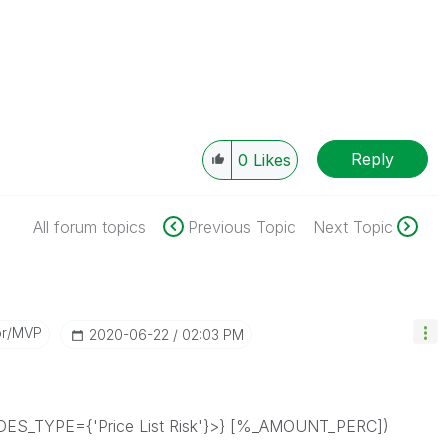
Reply
0
Likes
All forum topics
Previous Topic
Next Topic
or/MVP
‎2020-06-22
02:03 PM
ES_TYPE={'Price List Risk'}>} [%_AMOUNT_PERC])