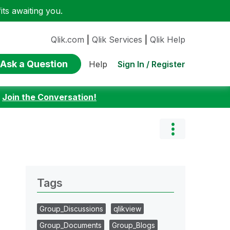
ts awaiting you.
Qlik.com
|
Qlik Services
|
Qlik Help
Ask a Question
Sign In / Register
Help
:
Join the Conversation!
Tags
Group_Discussions
qlikview
Group_Documents
Group_Blogs