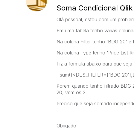
Soma Condicional Qlik
Olá pessoal, estou com um proble
Em uma tabela tenho varias colunas 
Na coluna Filter tenho 'BDG 20' e 
Na coluna Type tenho 'Price List Ris
Fiz a formula abaixo para que sej
=sum({<DES_FILTER={'BDG 20'},D
Porem quando tenho filtrado BDG 
20, vem os 2.
Preciso que seja somado independen
Obrigado