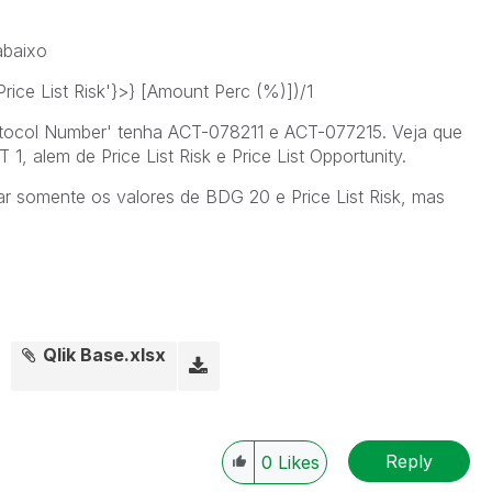
abaixo
ice List Risk'}>} [Amount Perc (%)])/1
otocol Number' tenha ACT-078211 e ACT-077215. Veja que
, alem de Price List Risk e Price List Opportunity.
ar somente os valores de BDG 20 e Price List Risk, mas
Qlik Base.xlsx
Reply
0
Likes