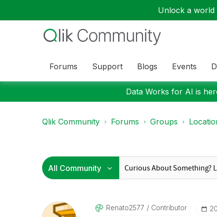
Unlock a world o
Forums
Support
Blogs
Events
D
Data Works for AI is here
Qlik Community
Forums
Groups
Locati
Renato2577
Contributor
‎2