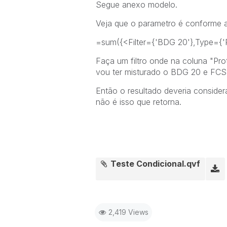
Segue anexo modelo.
Veja que o parametro é conforme 
=sum({<Filter={'BDG 20'},Type={'Pr
Faça um filtro onde na coluna "Pr
vou ter misturado o BDG 20 e FCST 1
Então o resultado deveria consider
não é isso que retorna.
Teste Condicional.qvf
2,419 Views