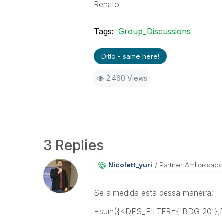
Renato
Tags:
Group_Discussions
Ditto - same here!
2,460 Views
3 Replies
Nicolett_yuri
Partner Ambassad
Se a medida esta dessa maneira:
=sum({<DES_FILTER={'BDG 20'},D