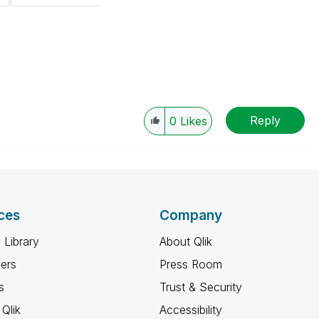
Reply
0
Likes
ces
Company
 Library
About Qlik
ners
Press Room
s
Trust & Security
Qlik
Accessibility