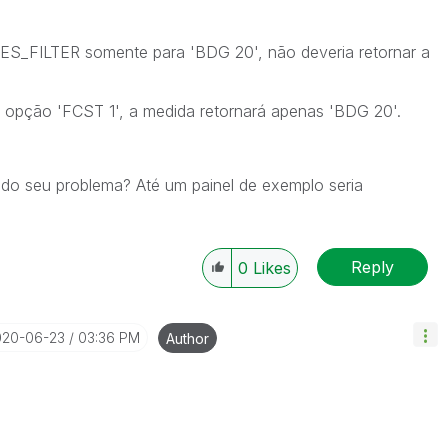
 DES_FILTER somente para 'BDG 20', não deveria retornar a
 opção 'FCST 1', a medida retornará apenas 'BDG 20'.
do seu problema? Até um painel de exemplo seria
Reply
0
Likes
020-06-23
03:36 PM
Author