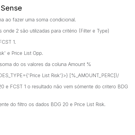
 Sense
ma ao fazer uma soma condicional.
onde 2 são utilizadas para critério (Filter e Type)
FCST 1.
k' e Price List Opp.
a soma do os valores da coluna Amount %
ES_TYPE={'Price List Risk'}>} [%_AMOUNT_PERC])/
20 e FCST 1 o resultado não vem sómente do critero BDG
te do filtro os dados BDG 20 e Price List Risk.