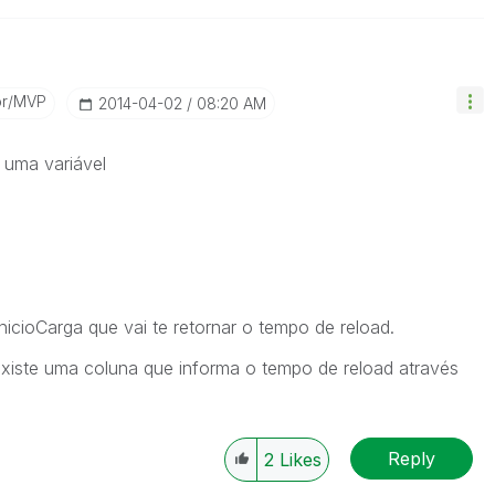
or/MVP
‎2014-04-02
08:20 AM
r uma variável
nicioCarga que vai te retornar o tempo de reload.
iste uma coluna que informa o tempo de reload através
Reply
2
Likes