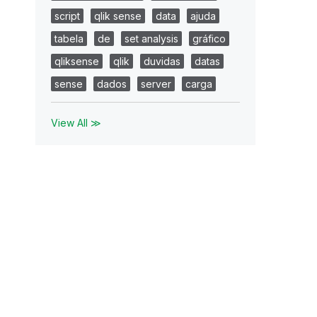
script
qlik sense
data
ajuda
tabela
de
set analysis
gráfico
qliksense
qlik
duvidas
datas
sense
dados
server
carga
View All ≫