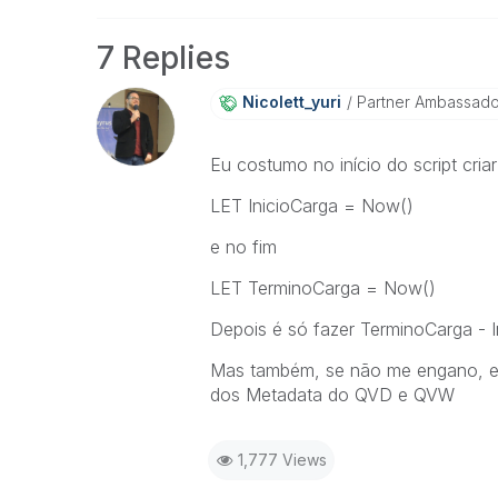
7 Replies
Nicolett_yuri
Partner Ambassad
Eu costumo no início do script cria
LET InicioCarga = Now()
e no fim
LET TerminoCarga = Now()
Depois é só fazer TerminoCarga - I
Mas também, se não me engano, ex
dos Metadata do QVD e QVW
1,777 Views