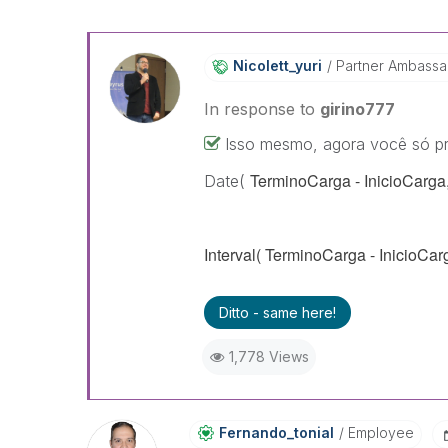
Nicolett_yuri
Partner Ambass
In response to
girino777
Isso mesmo, agora você só pre
TerminoCarga - InicioCarga,
Date(
Interval(
TerminoCarga - InicioCarg
Ditto - same here!
1,778 Views
Fernando_tonial
Employee