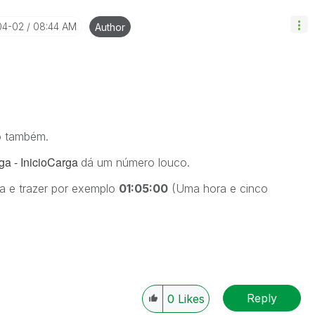
04-02
08:44 AM
Author
ho também.
a - InicioCarga
dá um número louco.
a e trazer por exemplo
01:05:00
(Uma hora e cinco
Reply
0
Likes