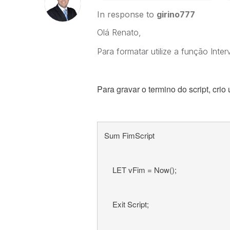
In response to
girino777
Olá Renato,
Para formatar utilize a função Interv
Para gravar o termino do script, cri
Sum FimScript
    LET vFim = Now();
    Exit Script;