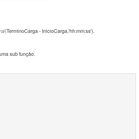
TerminoCarga - InicioCarga,'hh:mm:ss').
al(
o uma sub função.