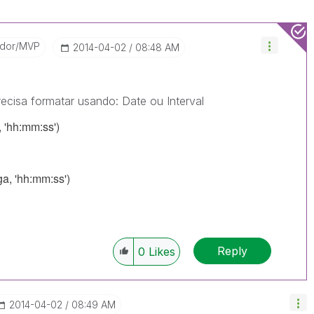
ador/MVP
‎2014-04-02
08:48 AM
cisa formatar usando: Date ou Interval
 'hh:mm:ss')
a, 'hh:mm:ss')
Reply
0
Likes
‎2014-04-02
08:49 AM