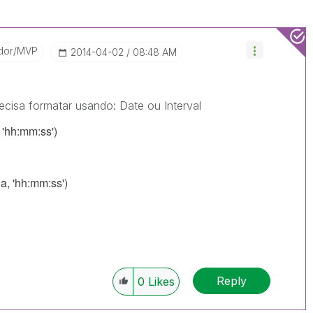
dor/MVP
‎2014-04-02
08:48 AM
cisa formatar usando: Date ou Interval
 'hh:mm:ss')
a, 'hh:mm:ss')
Reply
0
Likes