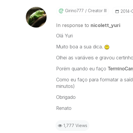
Girino777
Creator III
‎2014-
In response to
nicolett_yuri
Olá Yuri
Muito boa a sua dica.
Olhei as variáveis e gravou certin
TerminoCarg
Porém quando eu faço
Como eu faço para formatar a saíd
minutos)
Obrigado
Renato
1,777 Views