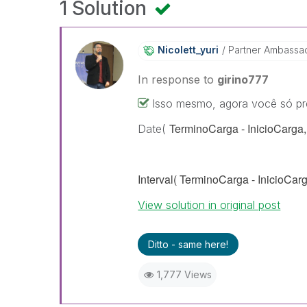
1 Solution
Nicolett_yuri
Partner Ambassa
In response to
girino777
Isso mesmo, agora você só pre
TerminoCarga - InicioCarga,
Date(
Interval(
TerminoCarga - InicioCarg
View solution in original post
Ditto - same here!
1,777 Views