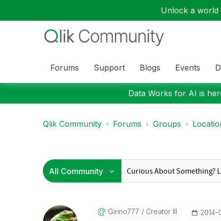
Unlock a world o
Forums
Support
Blogs
Events
D
Data Works for AI is here
Qlik Community
Forums
Groups
Locati
Girino777
Creator III
‎2014-