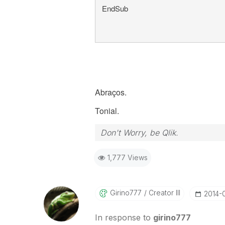
EndSub
Abraços.
Tonial.
Don't Worry, be Qlik.
1,777 Views
Girino777
Creator III
‎2014-
In response to
girino777