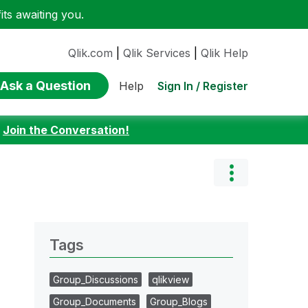
ts awaiting you.
Qlik.com
|
Qlik Services
|
Qlik Help
Ask a Question
Sign In / Register
Help
:
Join the Conversation!
Tags
Group_Discussions
qlikview
Group_Documents
Group_Blogs