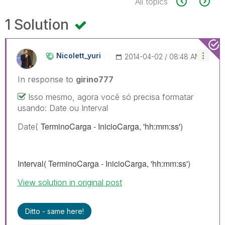
All topics
1 Solution
Nicolett_yuri
‎2014-04-02
08:48 AM
In response to
girino777
Isso mesmo, agora você só precisa formatar
usando: Date ou Interval
TerminoCarga - InicioCarga, 'hh:mm:ss')
Date(
Interval(
TerminoCarga - InicioCarga, 'hh:mm:ss')
View solution in original post
Ditto - same here!