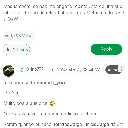
Mas também, se não me engano, existe uma coluna que
informa o tempo de reload através dos Metadata do QVD
e QVW
1,788 Views
Reply
2
Likes
Girino777
‎2014-04-02
08:44 AM
Author
In response to
nicolett_yuri
Olá Yuri
Muito boa a sua dica.
Olhei as variáveis e gravou certinho também.
TerminoCarga - InicioCarga
Porém quando eu faço
dá um