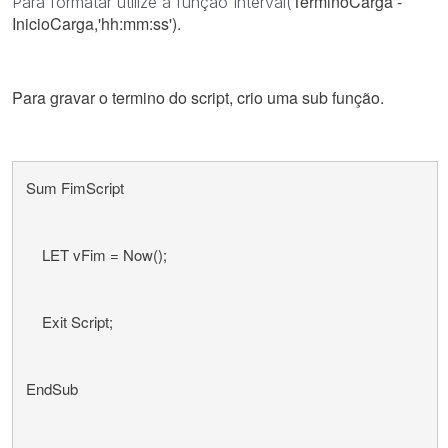
TerminoCarga -
Para formatar utilize a função Interval(
InicioCarga,'hh:mm:ss').
Para gravar o termino do script, crio uma sub função.
Sum FimScript
    LET vFim = Now();
    Exit Script;
EndSub