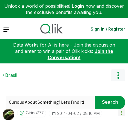
Unlock a world of possibilities!
Login
now and discover
the exclusive benefits awaiting you.
Expand
Sign In / Register
Data Works for AI is here - Join the discussion
and enter to win a pair of Qlik kicks:
Join the
Conversation!
Brasil
Search
Girino777
‎2014-04-02
08:10 AM