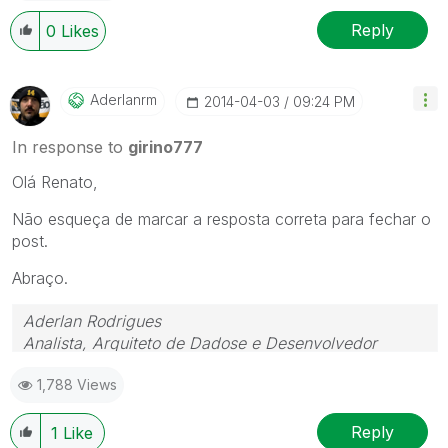
Reply
0
Likes
Aderlanrm
‎2014-04-03
09:24 PM
In response to
girino777
Olá Renato,
Não esqueça de marcar a resposta correta para fechar o
post.
Abraço.
Aderlan Rodrigues
Analista, Arquiteto de Dadose e Desenvolvedor
 (41) 9 9917-0869  www.BIdeAZ.com.br 
1,788 Views
Youtube.com/bideaz  Instagram.com/bideaz.in
"Nada é tão inútil quanto fazer eficientemente o que
Reply
1
Like