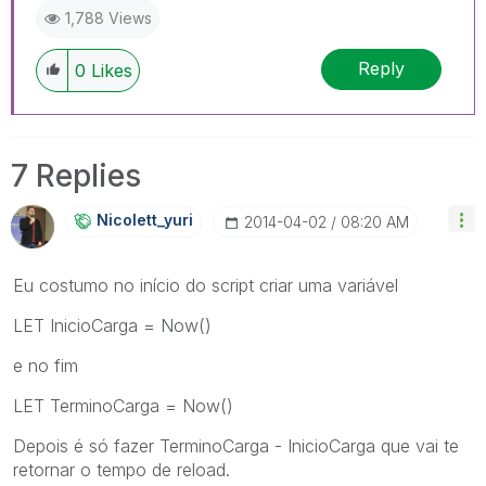
1,788 Views
Reply
0
Likes
7 Replies
Nicolett_yuri
‎2014-04-02
08:20 AM
Eu costumo no início do script criar uma variável
LET InicioCarga = Now()
e no fim
LET TerminoCarga = Now()
Depois é só fazer TerminoCarga - InicioCarga que vai te
retornar o tempo de reload.