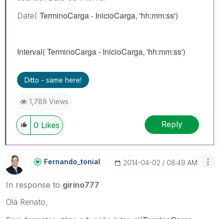
TerminoCarga - InicioCarga, 'hh:mm:ss')
Date(
Interval(
TerminoCarga - InicioCarga, 'hh:mm:ss')
Ditto - same here!
1,789 Views
Reply
0
Likes
Fernando_tonial
‎2014-04-02
08:49 AM
In response to
girino777
Olá Renato,