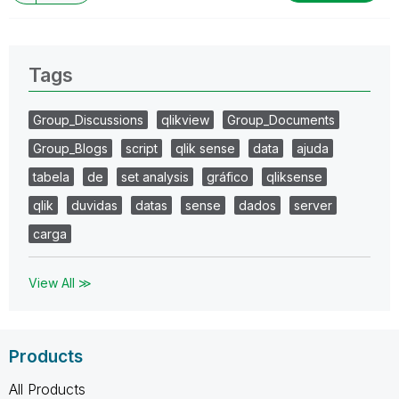
não deveria ser feito." (Peter Drucker)
Tags
Group_Discussions
qlikview
Group_Documents
Group_Blogs
script
qlik sense
data
ajuda
tabela
de
set analysis
gráfico
qliksense
qlik
duvidas
datas
sense
dados
server
carga
View All ≫
Products
All Products