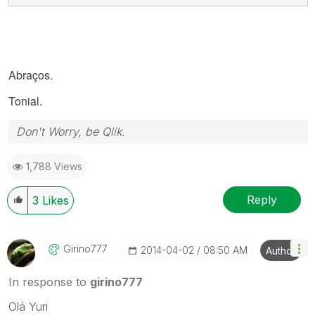
Abraços.
Tonial.
Don't Worry, be Qlik.
1,788 Views
Reply
3
Likes
Girino777
‎2014-04-02
08:50 AM
Author
In response to
girino777
Olá Yuri