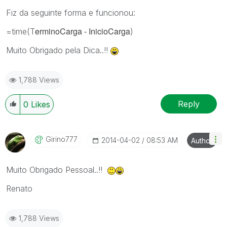
Fiz da seguinte forma e funcionou:
erminoCarga - InicioCarga
=time(T
)
Muito Obrigado pela Dica..!!
1,788 Views
Reply
0
Likes
Girino777
‎2014-04-02
08:53 AM
Author
Muito Obrigado Pessoal..!!
Renato
1,788 Views