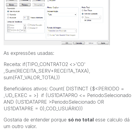
As expressões usadas:
Receita: if(TIPO_CONTRATO2 <>'CO'
,Sum(RECEITA_SERV+RECEITA_TAXA),
sum(FAT_VALOR_TOTAL))
Beneficiários ativos: Count( DISTINCT {$<PERIODO =
,UD_EXEC = >} if (US1DATAPRO <= PeriodoSelecionado
AND (US1DATAPRE >PeriodoSelecionado OR
US1DATAPRE = 0),COD_USUÁRIO))
Gostaria de entender porque
só no total
esse calculo dá
um outro valor.