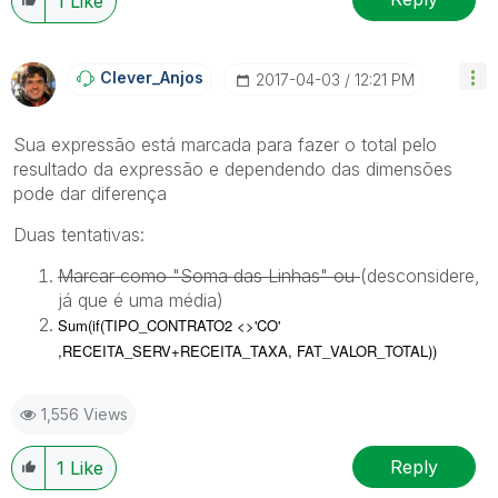
1
Like
Clever_Anjos
‎2017-04-03
12:21 PM
Sua expressão está marcada para fazer o total pelo
resultado da expressão e dependendo das dimensões
pode dar diferença
Duas tentativas:
Marcar como "Soma das Linhas" ou
(desconsidere,
já que é uma média)
Sum(if(TIPO_CONTRATO2 <>'CO'
,RECEITA_SERV+RECEITA_TAXA, FAT_VALOR_TOTAL))
1,556 Views
Reply
1
Like