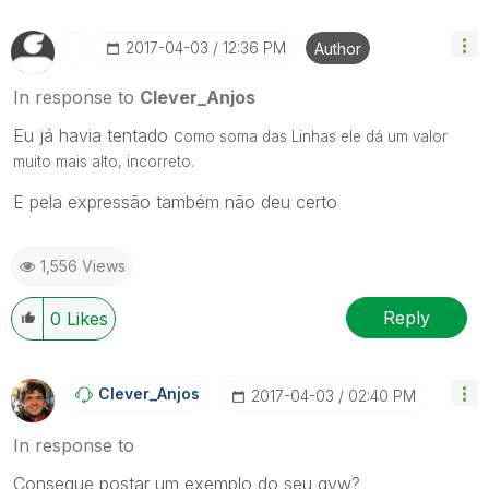
‎2017-04-03
12:36 PM
Author
In response to
Clever_Anjos
Eu já havia tentado c
omo soma das Linhas ele dá um valor
muito mais alto, incorreto.
E pela expressão também não deu certo
1,556 Views
Reply
0
Likes
Clever_Anjos
‎2017-04-03
02:40 PM
In response to
Consegue postar um exemplo do seu qvw?