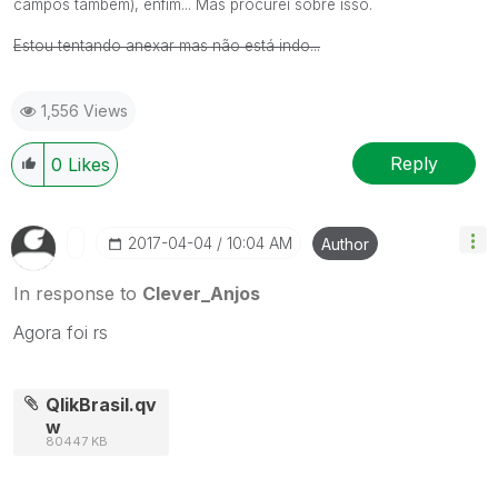
campos também), enfim... Mas procurei sobre isso.
Estou tentando anexar mas não está indo...
1,556 Views
Reply
0
Likes
‎2017-04-04
10:04 AM
Author
In response to
Clever_Anjos
Agora foi rs
QlikBrasil.qv
w
80447 KB