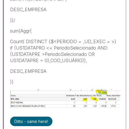
DESC_EMPRESA
))/
sum(Aggr(
Count( DISTINCT {$<PERIODO = ,UD_EXEC = >}
if (US1DATAPRO <= PeriodoSelecionado AND
(US1DATAPRE >PeriodoSelecionado OR
US1DATAPRE = 0),COD_USUÁRIO)),
DESC_EMPRESA
))
Ditto - same here!