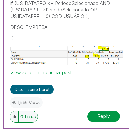
if (US1DATAPRO <= PeriodoSelecionado AND
(US1DATAPRE >PeriodoSelecionado OR
US1DATAPRE = 0),COD_USUÁRIO)),
DESC_EMPRESA
))
View solution in original post
Ditto - same here!
1,556 Views
Reply
0
Likes