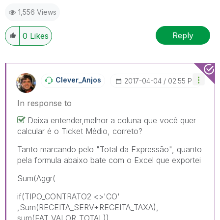
1,556 Views
Reply
0
Likes
Clever_Anjos
‎2017-04-04
02:55 PM
In response to
Deixa entender,melhor a coluna que você quer
calcular é o Ticket Médio, correto?
Tanto marcando pelo "Total da Expressão", quanto
pela formula abaixo bate com o Excel que exportei
Sum(Aggr(
if(TIPO_CONTRATO2 <>'CO'
,Sum(RECEITA_SERV+RECEITA_TAXA),
sum(FAT_VALOR_TOTAL)) ,