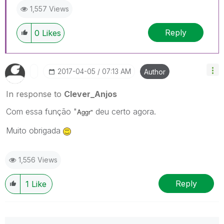
1,557 Views
Reply
0
Likes
‎2017-04-05
07:13 AM
Author
In response to
Clever_Anjos
Com essa função "
deu certo agora.
Aggr"
Muito obrigada
1,556 Views
Reply
1
Like