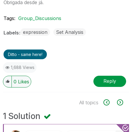
Obrigada desde já.
Tags:
Group_Discussions
expression
Set Analysis
Labels
Ditto - same here!
1,688 Views
Reply
0
Likes
All topics
1 Solution