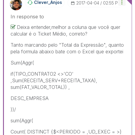
Clever_Anjos
‎2017-04-04
02:55 PM
In response to
Deixa entender,melhor a coluna que você quer
calcular é o Ticket Médio, correto?
Tanto marcando pelo "Total da Expressão", quanto
pela formula abaixo bate com o Excel que exportei
Sum(Aggr(
if(TIPO_CONTRATO2 <>'CO'
,Sum(RECEITA_SERV+RECEITA_TAXA),
sum(FAT_VALOR_TOTAL)) ,
DESC_EMPRESA
))/
sum(Aggr(
Count( DISTINCT {$<PERIODO = ,UD_EXEC = >}