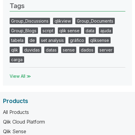
Tags
Group_Discussions
qlikview
Group_Documents
Group_Blogs
script
qlik sense
data
ajuda
tabela
de
set analysis
gráfico
qliksense
qlik
duvidas
datas
sense
dados
server
carga
View All ≫
Products
All Products
Qlik Cloud Platform
Qlik Sense