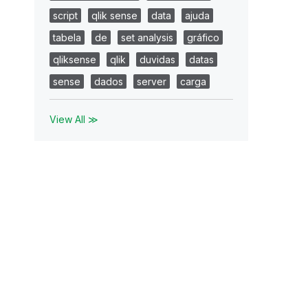
script
qlik sense
data
ajuda
tabela
de
set analysis
gráfico
qliksense
qlik
duvidas
datas
sense
dados
server
carga
View All ≫