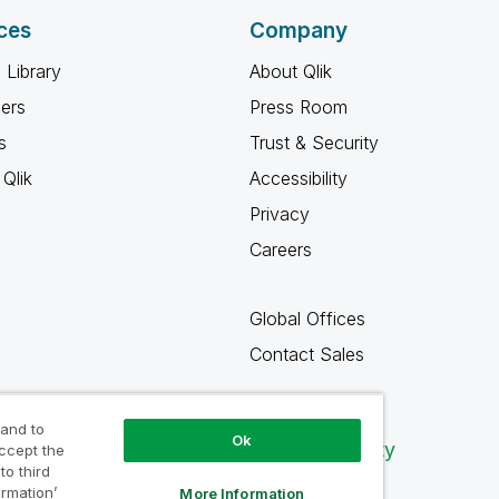
ces
Company
 Library
About Qlik
ners
Press Room
s
Trust & Security
Qlik
Accessibility
Privacy
Careers
Global Offices
Contact Sales
 and to
Ok
Qlik Community
accept the
to third
ormation’
More Information