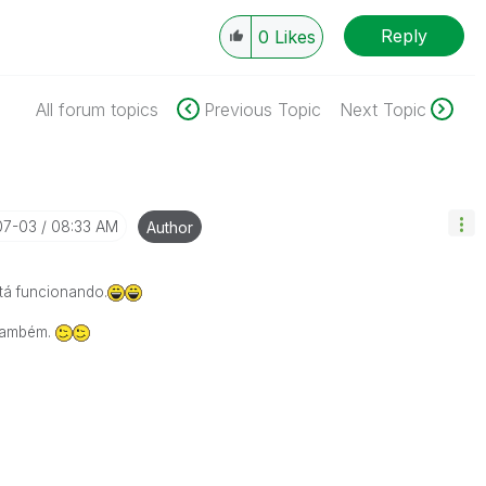
Reply
0
Likes
All forum topics
Previous Topic
Next Topic
07-03
08:33 AM
Author
tá funcionando.
 também.