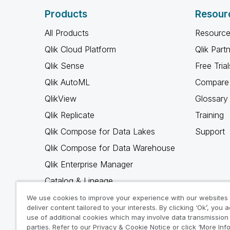
Products
Resour
All Products
Resource
Qlik Cloud Platform
Qlik Part
Qlik Sense
Free Trial
Qlik AutoML
Compare 
QlikView
Glossary
Qlik Replicate
Training
Qlik Compose for Data Lakes
Support
Qlik Compose for Data Warehouse
Qlik Enterprise Manager
Catalog & Lineage
Qlik Gold Client
We use cookies to improve your experience with our websites
deliver content tailored to your interests. By clicking ‘Ok’, you 
Why Qlik
use of additional cookies which may involve data transmission 
parties. Refer to our Privacy & Cookie Notice or click ‘More Inf