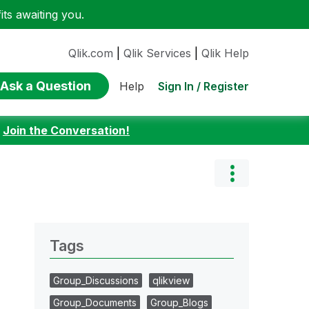
ts awaiting you.
Qlik.com
|
Qlik Services
|
Qlik Help
Ask a Question
Sign In / Register
Help
:
Join the Conversation!
Tags
Group_Discussions
qlikview
Group_Documents
Group_Blogs