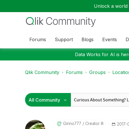
Unlock a world o
Forums
Support
Blogs
Events
D
Data Works for AI is here
Qlik Community
Forums
Groups
Locati
Girino777
Creator III
‎2017-