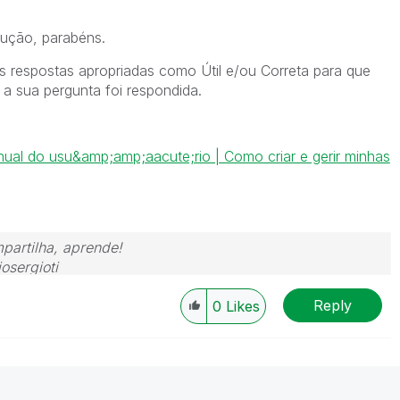
lução, parabéns.
s respostas apropriadas como Útil e/ou Correta para que
 sua pergunta foi respondida.
ual do usu&amp;amp;aacute;rio | Como criar e gerir minhas
partilha, aprende!
osergioti
Reply
0
Likes