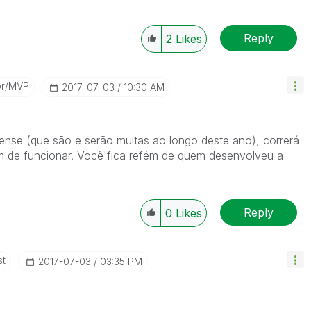
Reply
2
Likes
or/MVP
‎2017-07-03
10:30 AM
nse (que são e serão muitas ao longo deste ano), correrá
m de funcionar. Você fica refém de quem desenvolveu a
Reply
0
Likes
st
‎2017-07-03
03:35 PM