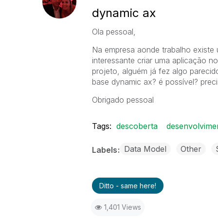
dynamic ax
Ola pessoal,
Na empresa aonde trabalho existe 
interessante criar uma aplicação n
projeto, alguém já fez algo pareci
base dynamic ax? é possível? preci
Obrigado pessoal
Tags:
descoberta
desenvolvime
Data Model
Other
Labels
Ditto - same here!
1,401 Views