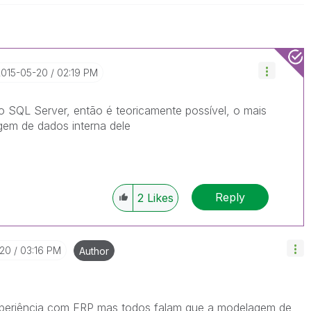
2015-05-20
02:19 PM
 SQL Server, então é teoricamente possível, o mais
em de dados interna dele
Reply
2
Likes
-20
03:16 PM
Author
periência com ERP mas todos falam que a modelagem de