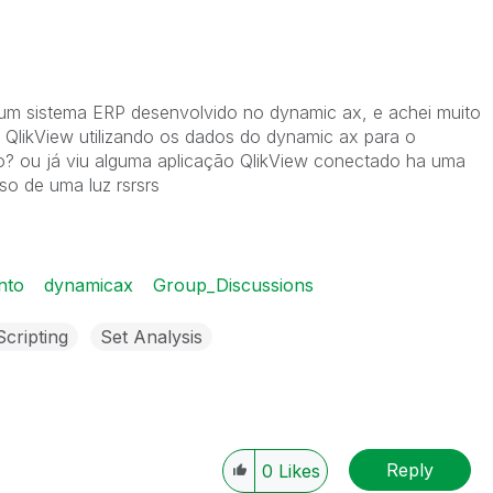
um sistema ERP desenvolvido no dynamic ax, e achei muito
o QlikView utilizando os dados do dynamic ax para o
do? ou já viu alguma aplicação QlikView conectado ha uma
so de uma luz rsrsrs
nto
dynamicax
Group_Discussions
Scripting
Set Analysis
Reply
0
Likes