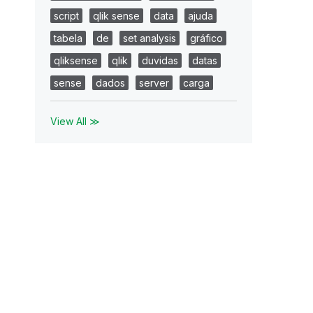
script
qlik sense
data
ajuda
tabela
de
set analysis
gráfico
qliksense
qlik
duvidas
datas
sense
dados
server
carga
View All ≫