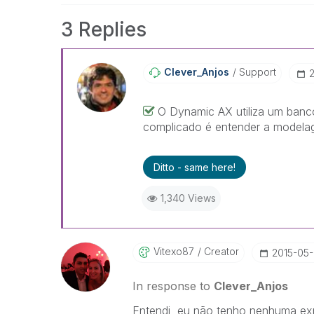
3 Replies
Clever_Anjos
Support
‎
O Dynamic AX utiliza um banco
complicado é entender a modelag
Ditto - same here!
1,340 Views
Vitexo87
Creator
‎2015-05
In response to
Clever_Anjos
Entendi, eu não tenho nenhuma ex