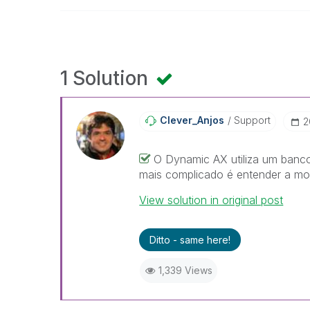
1 Solution
Clever_Anjos
Support
‎
O Dynamic AX utiliza um banco
mais complicado é entender a mo
View solution in original post
Ditto - same here!
1,339 Views