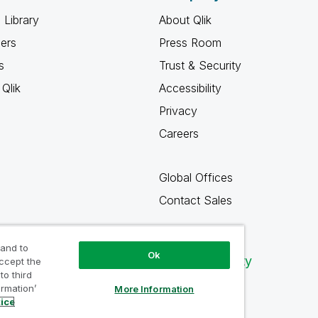
 Library
About Qlik
ners
Press Room
s
Trust & Security
Qlik
Accessibility
Privacy
Careers
Global Offices
Contact Sales
 and to
Ok
Qlik Community
accept the
to third
ormation’
More Information
tice