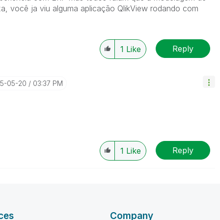
, você ja viu alguma aplicação QlikView rodando com
Reply
1
Like
15-05-20
03:37 PM
Reply
1
Like
ces
Company