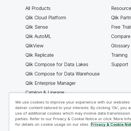
All Products
Resource
Qlik Cloud Platform
Qlik Part
Qlik Sense
Free Trial
Qlik AutoML
Compare 
QlikView
Glossary
Qlik Replicate
Training
Qlik Compose for Data Lakes
Support
Qlik Compose for Data Warehouse
Qlik Enterprise Manager
Catalog & Lineage
Qlik Gold Client
We use cookies to improve your experience with our websites
deliver content tailored to your interests. By clicking ‘Ok’, you 
Why Qlik
use of additional cookies which may involve data transmission 
parties. Refer to our Privacy & Cookie Notice or click ‘More Inf
for details on cookie usage on our sites.
Privacy & Cookie No