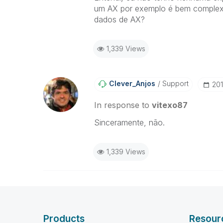
um AX por exemplo é bem complexa
dados de AX?
1,339 Views
Clever_Anjos
Support
‎20
In response to
vitexo87
Sinceramente, não.
1,339 Views
Products
Resour