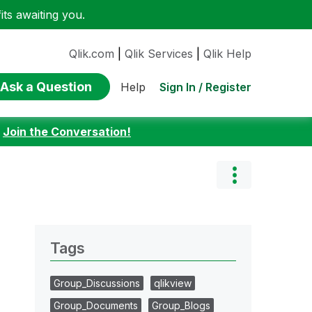
ts awaiting you.
Qlik.com
|
Qlik Services
|
Qlik Help
Ask a Question
Sign In / Register
Help
:
Join the Conversation!
Tags
Group_Discussions
qlikview
Group_Documents
Group_Blogs