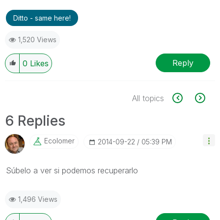
Ditto - same here!
1,520 Views
Reply
0
Likes
All topics
6 Replies
Ecolomer
‎2014-09-22
05:39 PM
Súbelo a ver si podemos recuperarlo
1,496 Views