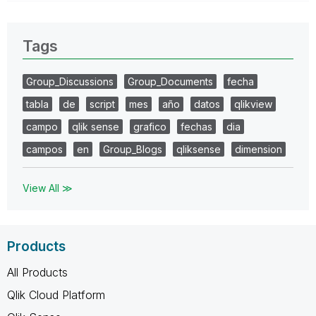
Tags
Group_Discussions
Group_Documents
fecha
tabla
de
script
mes
año
datos
qlikview
campo
qlik sense
grafico
fechas
dia
campos
en
Group_Blogs
qliksense
dimension
View All ≫
Products
All Products
Qlik Cloud Platform