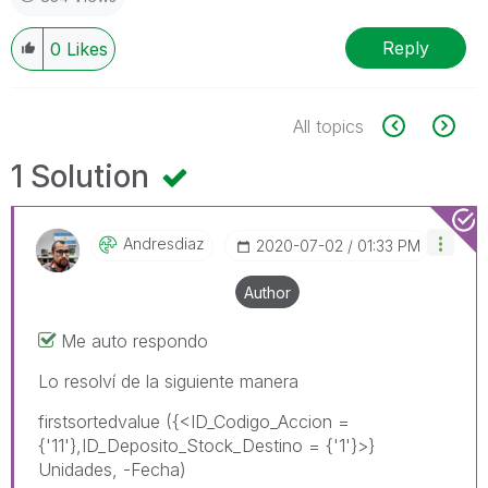
Reply
0
Likes
All topics
1 Solution
Andresdiaz
‎2020-07-02
01:33 PM
Author
Me auto respondo
Lo resolví de la siguiente manera
firstsortedvalue ({<ID_Codigo_Accion =
{'11'},ID_Deposito_Stock_Destino = {'1'}>}
Unidades, -Fecha)