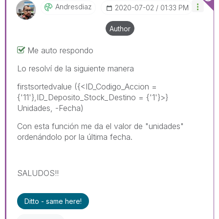
Andresdiaz
‎2020-07-02
01:33 PM
Author
Me auto respondo
Lo resolví de la siguiente manera
firstsortedvalue ({<ID_Codigo_Accion =
{'11'},ID_Deposito_Stock_Destino = {'1'}>}
Unidades, -Fecha)
Con esta función me da el valor de "unidades"
ordenándolo por la última fecha.
SALUDOS!!
Ditto - same here!