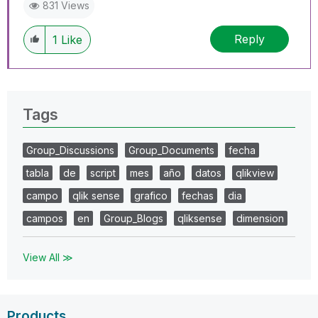
831 Views
Reply
1
Like
Tags
Group_Discussions
Group_Documents
fecha
tabla
de
script
mes
año
datos
qlikview
campo
qlik sense
grafico
fechas
dia
campos
en
Group_Blogs
qliksense
dimension
View All ≫
Products