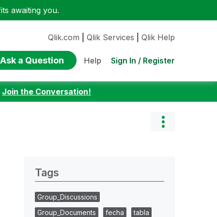
ts awaiting you.
Qlik.com
|
Qlik Services
|
Qlik Help
Ask a Question
Sign In / Register
Help
:
Join the Conversation!
Tags
Group_Discussions
Group_Documents
fecha
tabla