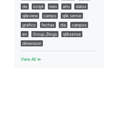
de
script
mes
año
datos
qlikview
campo
qlik sense
grafico
fechas
dia
campos
en
Group_Blogs
qliksense
dimension
View All ≫