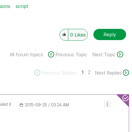
sions
script
Reply
0
Likes
All forum topics
Previous Topic
Next Topic
1
2
Previous Replies
Next Replies
list II
‎2015-09-25
03:24 AM