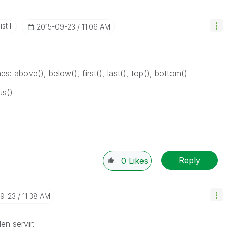
st II
‎2015-09-23
11:06 AM
s: above(), below(), first(), last(), top(), bottom()
us()
Reply
0
Likes
09-23
11:38 AM
en servir: