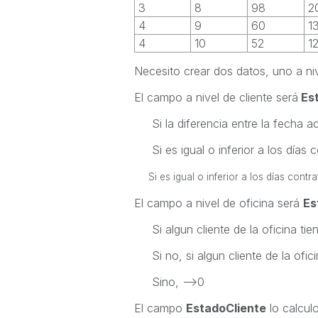
3
8
98
2
4
9
60
1
4
10
52
1
Necesito crear dos datos, uno a nive
El campo a nivel de cliente será
Est
Si la diferencia entre la fecha actu
Si es igual o inferior a los días c
Si es igual o inferior a los días cont
El campo a nivel de oficina será
Es
Si algun cliente de la oficina tie
Si no, si algun cliente de la ofici
Sino, -->0
El campo
EstadoCliente
lo calculo