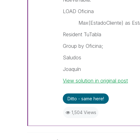
LOAD Oficina
Max(EstadoCliente) as Esta
Resident TuTabla
Group by Oficina;
Saludos
Joaquín
View solution in original post
Ditto - same here!
1,504 Views