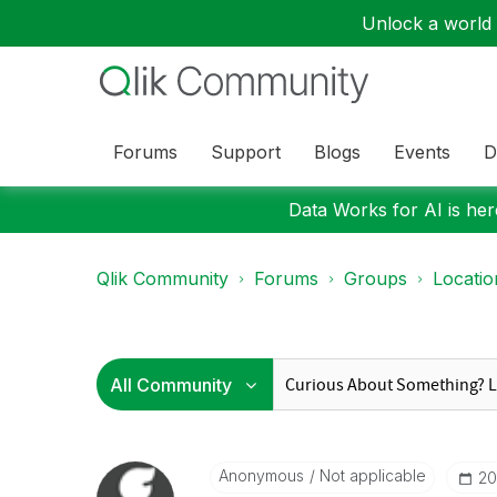
Unlock a world o
Forums
Support
Blogs
Events
D
Data Works for AI is here
Qlik Community
Forums
Groups
Locati
Anonymous
Not applicable
‎2