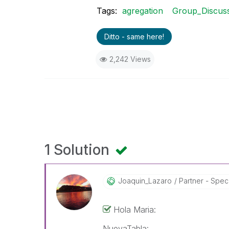
Tags:
agregation
Group_Discus
Ditto - same here!
2,242 Views
1 Solution
Joaquin_Lazaro
Partner - Specia
Hola Maria:
NuevaTabla: