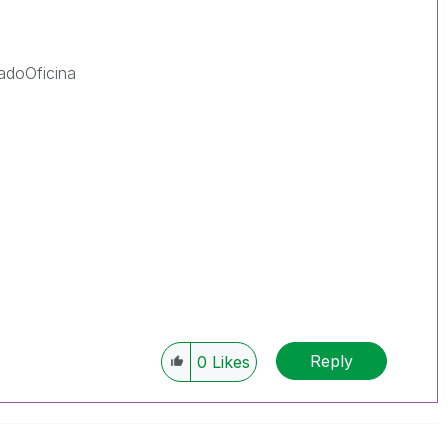
doOficina
Reply
0
Likes