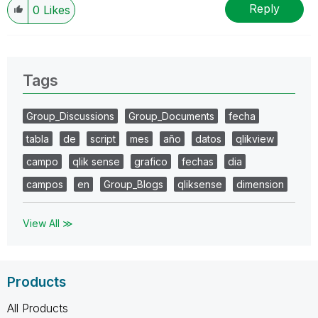
Reply
0
Likes
Tags
Group_Discussions
Group_Documents
fecha
tabla
de
script
mes
año
datos
qlikview
campo
qlik sense
grafico
fechas
dia
campos
en
Group_Blogs
qliksense
dimension
View All ≫
Products
All Products