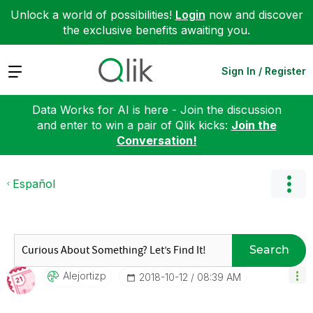
Unlock a world of possibilities!
Login
now and discover
the exclusive benefits awaiting you.
Expand
Sign In / Register
Data Works for AI is here - Join the discussion
and enter to win a pair of Qlik kicks:
Join the
Conversation!
Español
Search
Alejortizp
‎2018-10-12
08:39 AM