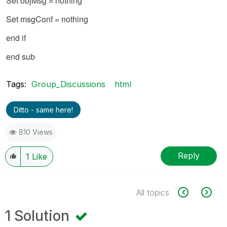
Set objMsg = nothing
Set msgConf = nothing
end if
end sub
Tags:
Group_Discussions
html
Ditto - same here!
810 Views
Reply
1
Like
All topics
1 Solution