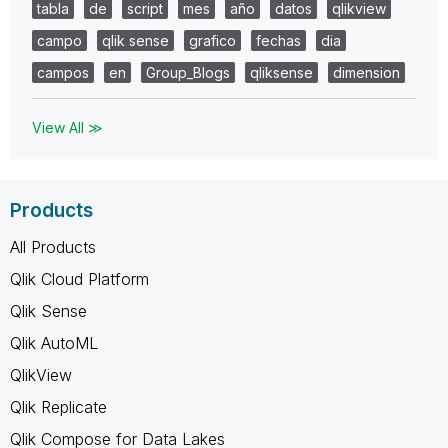
tabla
de
script
mes
año
datos
qlikview
campo
qlik sense
grafico
fechas
dia
campos
en
Group_Blogs
qliksense
dimension
View All ≫
Products
All Products
Qlik Cloud Platform
Qlik Sense
Qlik AutoML
QlikView
Qlik Replicate
Qlik Compose for Data Lakes