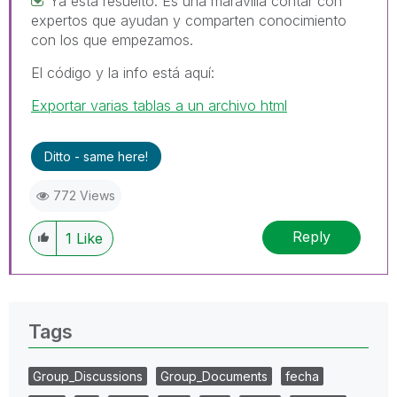
Ya está resuelto. Es una maravilla contar con
expertos que ayudan y comparten conocimiento
con los que empezamos.
El código y la info está aquí:
Exportar varias tablas a un archivo html
Ditto - same here!
772 Views
Reply
1
Like
Tags
Group_Discussions
Group_Documents
fecha