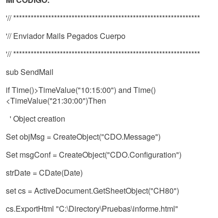
'// ****************************************************************
'// Enviador Mails Pegados Cuerpo
'// ****************************************************************
sub SendMail
if Time()>TimeValue("10:15:00") and Time()
<TimeValue("21:30:00")Then
' Object creation
Set objMsg = CreateObject("CDO.Message")
Set msgConf = CreateObject("CDO.Configuration")
strDate = CDate(Date)
set cs = ActiveDocument.GetSheetObject("CH80")
cs.ExportHtml "C:\Directory\Pruebas\informe.html"