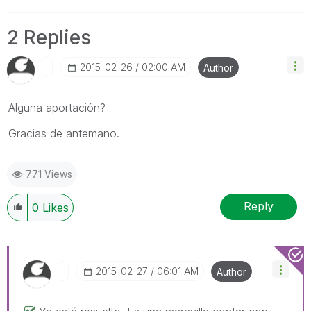
2 Replies
‎2015-02-26
02:00 AM
Author
Alguna aportación?
Gracias de antemano.
771 Views
Reply
0
Likes
‎2015-02-27
06:01 AM
Author