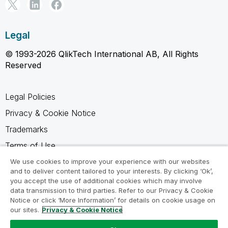
Legal
© 1993-2026 QlikTech International AB, All Rights
Reserved
Legal Policies
Privacy & Cookie Notice
Trademarks
Terms of Use
Legal Agreements
We use cookies to improve your experience with our websites
and to deliver content tailored to your interests. By clicking ‘Ok’,
Product Terms
you accept the use of additional cookies which may involve
data transmission to third parties. Refer to our Privacy & Cookie
Do not share my info
Notice or click ‘More Information’ for details on cookie usage on
our sites.
Privacy & Cookie Notice