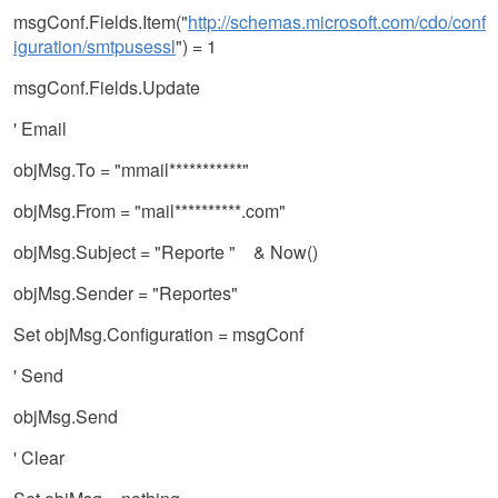
msgConf.Fields.Item("
http://schemas.microsoft.com/cdo/conf
iguration/smtpusessl
") = 1
msgConf.Fields.Update
' Email
objMsg.To = "mmail***********"
objMsg.From = "mail**********.com"
objMsg.Subject = "Reporte " & Now()
objMsg.Sender = "Reportes"
Set objMsg.Configuration = msgConf
' Send
objMsg.Send
' Clear