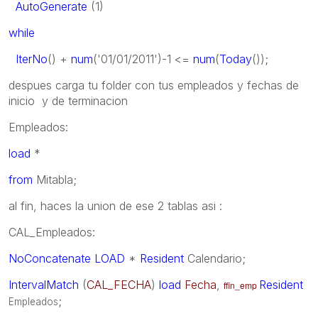
AutoGenerate
(1)
while
IterNo
() +
num
('01/01/2011')-1 <=
num
(
Today
());
despues carga tu folder con tus empleados y fechas de
inicio y de terminacion
Empleados:
load
*
from
Mitabla;
al fin, haces la union de ese 2 tablas asi :
CAL_Empleados:
NoConcatenate
LOAD
*
Resident
Calendario;
IntervalMatch
(
CAL_FECHA
)
load
Fecha
,
Resident
ffin_emp
;
Empleados