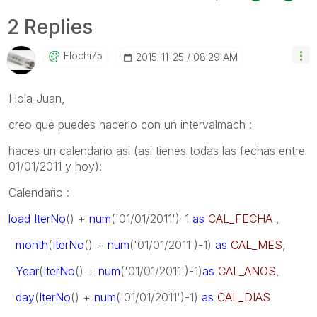
2 Replies
Flochi75
‎2015-11-25
08:29 AM
Hola Juan,
creo que puedes hacerlo con un intervalmach :
haces un calendario asi (asi tienes todas las fechas entre
01/01/2011 y hoy):
Calendario :
load
IterNo
() +
num
('01/01/2011')-1
as
CAL_FECHA
,
month
(
IterNo
() +
num
('01/01/2011')-1)
as
CAL_MES
,
Year
(
IterNo
() +
num
('01/01/2011')-1)
as
CAL_ANOS
,
day
(
IterNo
() +
num
('01/01/2011')-1)
as
CAL_DIAS