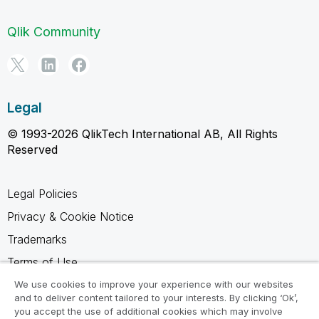
Qlik Community
Legal
© 1993-2026 QlikTech International AB, All Rights
Reserved
Legal Policies
Privacy & Cookie Notice
Trademarks
Terms of Use
Legal Agreements
We use cookies to improve your experience with our websites
and to deliver content tailored to your interests. By clicking ‘Ok’,
Product Terms
you accept the use of additional cookies which may involve