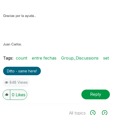
Gracias por la ayuda..
Juan Carlos.
Tags:
count
entre fechas
Group_Discussions
set
Ditto - same here!
848 Views
Reply
0
Likes
All topics