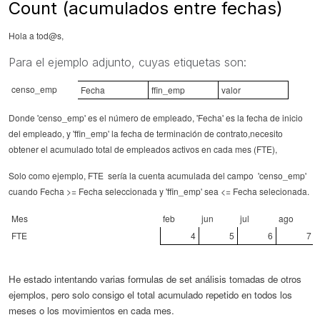
Count (acumulados entre fechas)
Hola a tod@s,
Para el ejemplo adjunto, cuyas etiquetas son:
censo_emp
Fecha
ffin_emp
valor
Donde 'censo_emp' es el número de empleado, 'Fecha' es la fecha de inicio
del empleado, y 'ffin_emp' la fecha de terminación de contrato,necesito
obtener el acumulado total de empleados activos en cada mes (FTE),
Solo como ejemplo, FTE sería la cuenta acumulada del campo 'censo_emp'
cuando Fecha >= Fecha seleccionada y 'ffin_emp' sea <= Fecha selecionada.
Mes
feb
jun
jul
ago
FTE
4
5
6
7
He estado intentando varias formulas de set análisis tomadas de otros
ejemplos, pero solo consigo el total acumulado repetido en todos los
meses o los movimientos en cada mes.