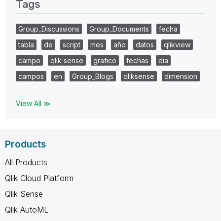
Tags
Group_Discussions
Group_Documents
fecha
tabla
de
script
mes
año
datos
qlikview
campo
qlik sense
grafico
fechas
dia
campos
en
Group_Blogs
qliksense
dimension
View All ≫
Products
All Products
Qlik Cloud Platform
Qlik Sense
Qlik AutoML