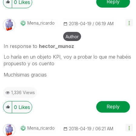
Reply
0
Likes
Mena_ricardo
‎2018-04-19
06:19 AM
Author
In response to
hector_munoz
Lo haría en un objeto KPI, voy a probar lo que me habéis
propuesto y os cuento
Muchísimas gracias
1,336 Views
Reply
0
Likes
Mena_ricardo
‎2018-04-19
06:21 AM