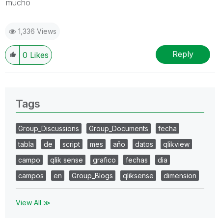
mucho
1,336 Views
Reply
0
Likes
Tags
Group_Discussions
Group_Documents
fecha
tabla
de
script
mes
año
datos
qlikview
campo
qlik sense
grafico
fechas
dia
campos
en
Group_Blogs
qliksense
dimension
View All ≫