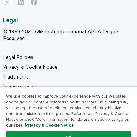
Legal
© 1993-2026 QlikTech International AB, All Rights
Reserved
Legal Policies
Privacy & Cookie Notice
Trademarks
Terms of Use
Legal Agreements
We use cookies to improve your experience with our websites
and to deliver content tailored to your interests. By clicking ‘Ok’,
Product Terms
you accept the use of additional cookies which may involve
data transmission to third parties. Refer to our Privacy & Cookie
Do not share my info
Notice or click ‘More Information’ for details on cookie usage on
our sites.
Privacy & Cookie Notice