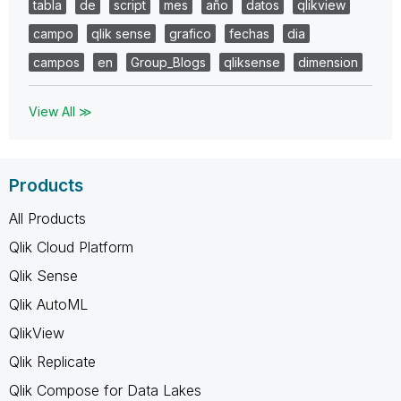
tabla
de
script
mes
año
datos
qlikview
campo
qlik sense
grafico
fechas
dia
campos
en
Group_Blogs
qliksense
dimension
View All ≫
Products
All Products
Qlik Cloud Platform
Qlik Sense
Qlik AutoML
QlikView
Qlik Replicate
Qlik Compose for Data Lakes