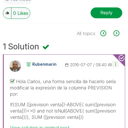
Reply
0
Likes
All topics
1 Solution
Rubenmarin
‎2016-07-07
08:40 AM
Hola Carlos, una forma sencilla de hacerlo sería
modificar la expresión de la columna PREVISION
por:
If(SUM ([prevision venta])-ABOVE( sum([prevision
venta]))<>0 and not IsNull(ABOVE( sum([prevision
venta]))), SUM ([prevision venta]))
View solution in original post