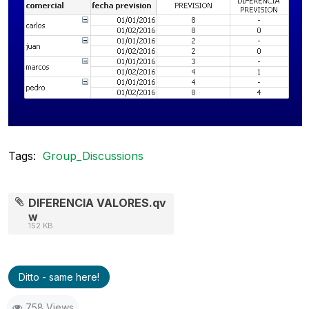
Tags:
Group_Discussions
DIFERENCIA VALORES.qv
w
152 KB
Ditto - same here!
758 Views