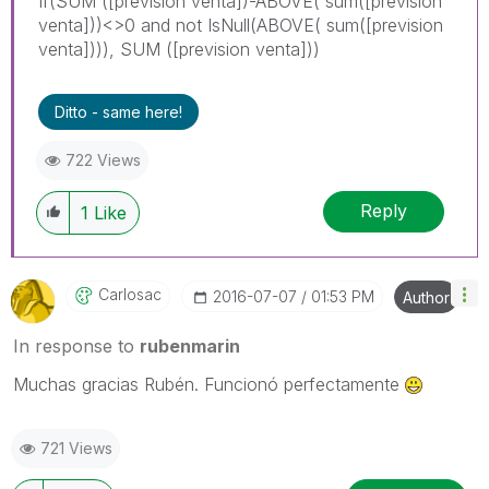
If(SUM ([prevision venta])-ABOVE( sum([prevision
venta]))<>0 and not IsNull(ABOVE( sum([prevision
venta]))), SUM ([prevision venta]))
Ditto - same here!
722 Views
Reply
1
Like
Carlosac
‎2016-07-07
01:53 PM
Author
In response to
rubenmarin
Muchas gracias Rubén. Funcionó perfectamente
721 Views