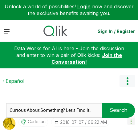
Unlock a world of possibilities!
Login
now and discover
the exclusive benefits awaiting you.
Expand
Sign In / Register
Data Works for AI is here - Join the discussion
and enter to win a pair of Qlik kicks:
Join the
Conversation!
Español
Search
Carlosac
‎2016-07-07
06:22 AM