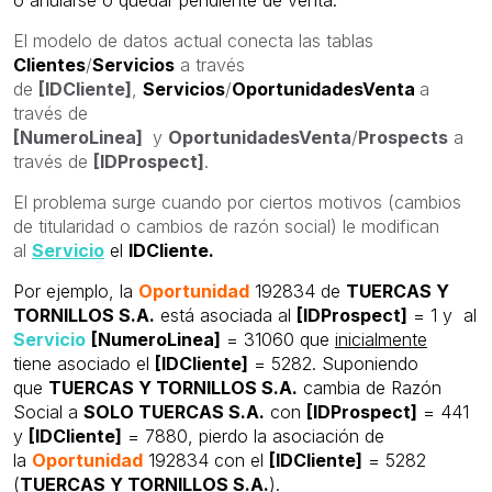
El modelo de datos actual conecta las tablas
Clientes
/
Servicios
a través
de
[IDCliente]
,
Servicios
/
OportunidadesVenta
a
través de
[NumeroLinea]
y
OportunidadesVenta
/
Prospects
a
través de
[IDProspect]
.
El problema surge cuando por ciertos motivos (cambios
de titularidad o cambios de razón social) le modifican
al
Servicio
el
IDCliente.
Por ejemplo, la
Oportunidad
192834 de
TUERCAS Y
TORNILLOS S.A.
está asociada al
[IDProspect]
= 1 y al
Servicio
[NumeroLinea]
= 31060 que
inicialmente
tiene asociado el
[IDCliente]
= 5282. Suponiendo
que
TUERCAS Y TORNILLOS S.A.
cambia de Razón
Social a
SOLO TUERCAS S.A.
con
[IDProspect]
= 441
y
[IDCliente]
= 7880, pierdo la asociación de
la
Oportunidad
192834 con el
[IDCliente]
= 5282
(
TUERCAS Y TORNILLOS S.A.
).