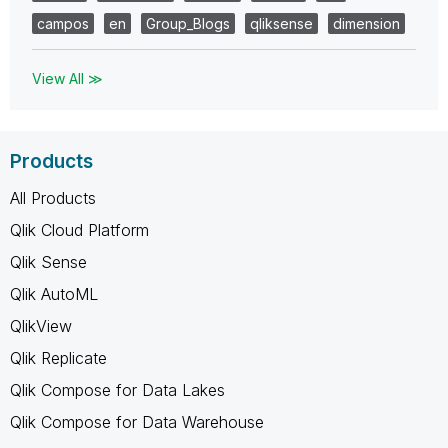
campos
en
Group_Blogs
qliksense
dimension
View All ≫
Products
All Products
Qlik Cloud Platform
Qlik Sense
Qlik AutoML
QlikView
Qlik Replicate
Qlik Compose for Data Lakes
Qlik Compose for Data Warehouse