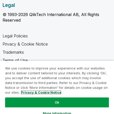
Legal
© 1993-2026 QlikTech International AB, All Rights
Reserved
Legal Policies
Privacy & Cookie Notice
Trademarks
Terms of Use
Legal Agreements
We use cookies to improve your experience with our websites
and to deliver content tailored to your interests. By clicking ‘Ok’,
Product Terms
you accept the use of additional cookies which may involve
data transmission to third parties. Refer to our Privacy & Cookie
Do not share my info
Notice or click ‘More Information’ for details on cookie usage on
our sites.
Privacy & Cookie Notice
Ok
Ask a Question
More Information