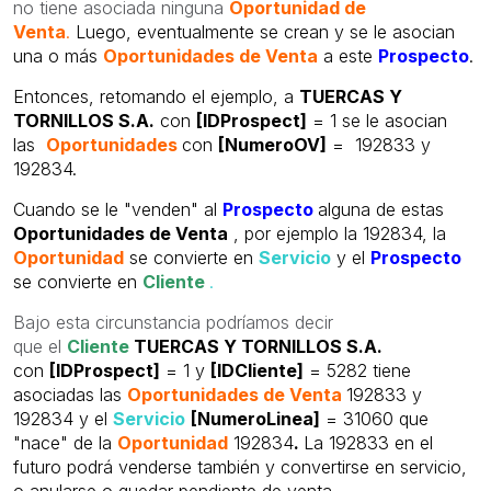
no tiene asociada ninguna
Oportunidad de
Venta
.
Luego, eventualmente se crean y se le asocian
una o más
Oportunidades de Venta
a este
Prospecto
.
Entonces, retomando el ejemplo, a
TUERCAS Y
TORNILLOS S.A.
con
[IDProspect]
= 1 se le asocian
las
Oportunidades
con
[NumeroOV]
= 192833 y
192834.
Cuando se le "venden" al
Prospecto
alguna de estas
Oportunidades de Venta
, por ejemplo la 192834, la
Oportunidad
se convierte en
Servicio
y el
Prospecto
se convierte en
Cliente
.
Bajo esta circunstancia podríamos decir
que el
Cliente
TUERCAS Y TORNILLOS S.A.
con
[IDProspect]
= 1 y
[IDCliente]
= 5282 tiene
asociadas las
Oportunidades de Venta
192833 y
192834 y el
Servicio
[NumeroLinea]
= 31060 que
"nace" de la
Oportunidad
192834
.
La 192833 en el
futuro podrá venderse también y convertirse en servicio,
o anularse o quedar pendiente de venta.