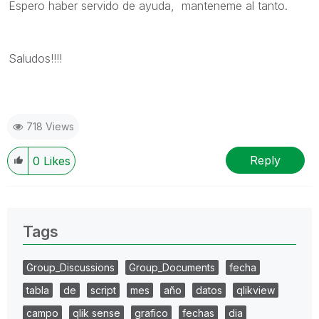
Espero haber servido de ayuda, manteneme al tanto.
Saludos!!!!
718 Views
Reply
0
Likes
Tags
Group_Discussions
Group_Documents
fecha
tabla
de
script
mes
año
datos
qlikview
campo
qlik sense
grafico
fechas
dia