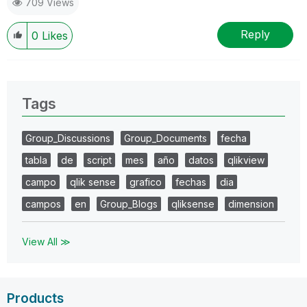
709 Views
Reply
0
Likes
Tags
Group_Discussions
Group_Documents
fecha
tabla
de
script
mes
año
datos
qlikview
campo
qlik sense
grafico
fechas
dia
campos
en
Group_Blogs
qliksense
dimension
View All ≫
Products