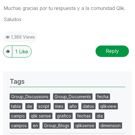
Muchas gracias por tu respuesta y a la comunidad Qlik.
Saludos
1,386 Views
Reply
1
Like
Tags
Group_Discussions
Group_Documents
fecha
tabla
de
script
mes
año
datos
qlikview
campo
qlik sense
grafico
fechas
dia
campos
en
Group_Blogs
qliksense
dimension