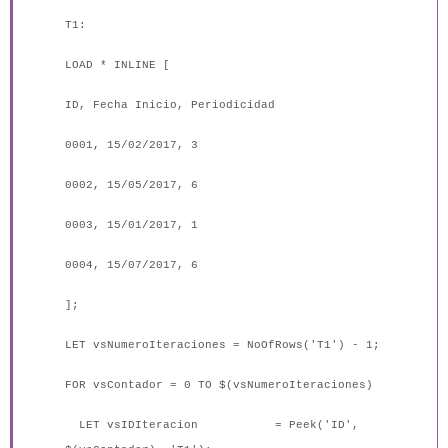
T1:
LOAD * INLINE [
ID, Fecha Inicio, Periodicidad
0001, 15/02/2017, 3
0002, 15/05/2017, 6
0003, 15/01/2017, 1
0004, 15/07/2017, 6
];
LET vsNumeroIteraciones = NoOfRows('T1') - 1;
FOR vsContador = 0 TO $(vsNumeroIteraciones)
LET vsIDIteracion = Peek('ID',