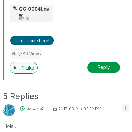
QC_00041.qv
w
157 KB
Ditto - same here!
1,386 Views
Reply
1
Like
5 Replies
Sacosta5
‎2017-03-21
03:32 PM
Hola..