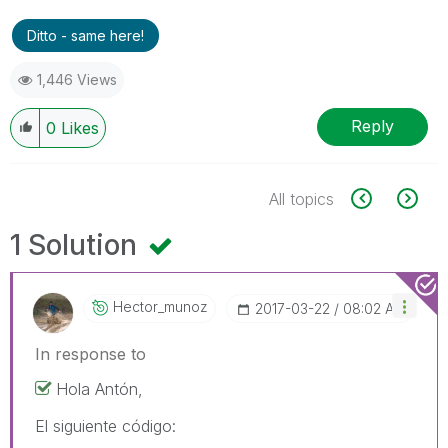
Ditto - same here!
1,446 Views
Reply
0
Likes
All topics
1 Solution
Hector_munoz
‎2017-03-22
08:02 AM
In response to
Hola Antón,
El siguiente código: