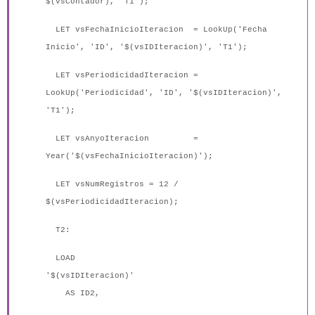
$(vsContador), 'T1');
LET vsFechaInicioIteracion = LookUp('Fecha
Inicio', 'ID', '$(vsIDIteracion)', 'T1');
LET vsPeriodicidadIteracion =
LookUp('Periodicidad', 'ID', '$(vsIDIteracion)',
'T1');
LET vsAnyoIteracion =
Year('$(vsFechaInicioIteracion)');
LET vsNumRegistros = 12 /
$(vsPeriodicidadIteracion);
T2:
LOAD
'$(vsIDIteracion)'
AS ID2,