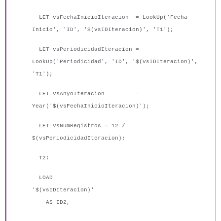
LET vsFechaInicioIteracion = LookUp('Fecha
Inicio', 'ID', '$(vsIDIteracion)', 'T1');
LET vsPeriodicidadIteracion =
LookUp('Periodicidad', 'ID', '$(vsIDIteracion)',
'T1');
LET vsAnyoIteracion =
Year('$(vsFechaInicioIteracion)');
LET vsNumRegistros = 12 /
$(vsPeriodicidadIteracion);
T2:
LOAD
'$(vsIDIteracion)'
AS ID2,