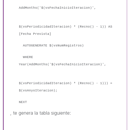
AddMonths('$(vsFechaInicioIteracion)',
$(vsPeriodicidadIteracion) * (Recno() - 1)) AS
[Fecha Prevista]
AUTOGENERATE $(vsNumRegistros)
WHERE
Year(AddMonths('$(vsFechaInicioIteracion)',
$(vsPeriodicidadIteracion) * (Recno() - 1))) =
$(vsAnyoIteracion);
NEXT
, te genera la tabla siguiente: