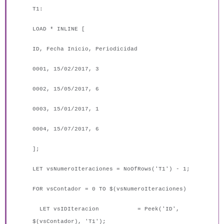
T1:
LOAD * INLINE [
ID, Fecha Inicio, Periodicidad
0001, 15/02/2017, 3
0002, 15/05/2017, 6
0003, 15/01/2017, 1
0004, 15/07/2017, 6
];
LET vsNumeroIteraciones = NoOfRows('T1') - 1;
FOR vsContador = 0 TO $(vsNumeroIteraciones)
LET vsIDIteracion = Peek('ID',
$(vsContador), 'T1');