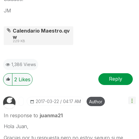
JM
Calendario Maestro.qv
w
229 KB
1,386 Views
Reply
2
Likes
‎2017-03-22
04:17 AM
Author
In response to
juanma21
Hola Juan,
Gracias por tu respuesta pero no estoy seguro si me