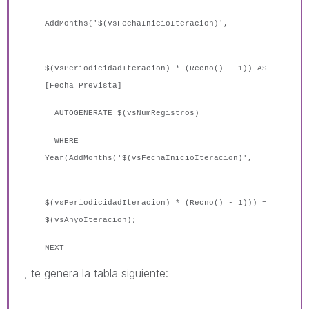
AddMonths('$(vsFechaInicioIteracion)',
$(vsPeriodicidadIteracion) * (Recno() - 1)) AS
[Fecha Prevista]
AUTOGENERATE $(vsNumRegistros)
WHERE
Year(AddMonths('$(vsFechaInicioIteracion)',
$(vsPeriodicidadIteracion) * (Recno() - 1))) =
$(vsAnyoIteracion);
NEXT
, te genera la tabla siguiente: