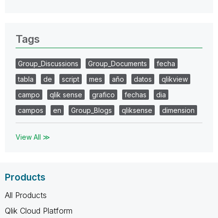
Tags
Group_Discussions
Group_Documents
fecha
tabla
de
script
mes
año
datos
qlikview
campo
qlik sense
grafico
fechas
dia
campos
en
Group_Blogs
qliksense
dimension
View All ≫
Products
All Products
Qlik Cloud Platform