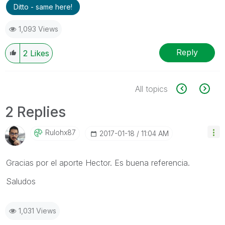
Ditto - same here!
1,093 Views
Reply
2
Likes
All topics
2 Replies
Rulohx87
‎2017-01-18
11:04 AM
Gracias por el aporte Hector. Es buena referencia.
Saludos
1,031 Views