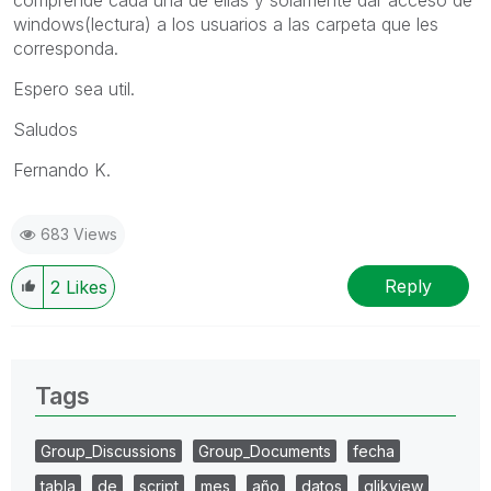
comprende cada una de ellas y solamente dar acceso de
windows(lectura) a los usuarios a las carpeta que les
corresponda.
Espero sea util.
Saludos
Fernando K.
683 Views
Reply
2
Likes
Tags
Group_Discussions
Group_Documents
fecha
tabla
de
script
mes
año
datos
qlikview