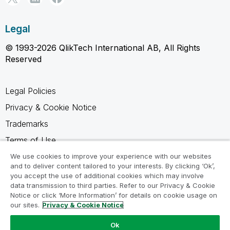
Legal
© 1993-2026 QlikTech International AB, All Rights
Reserved
Legal Policies
Privacy & Cookie Notice
Trademarks
Terms of Use
Legal Agreements
We use cookies to improve your experience with our websites
and to deliver content tailored to your interests. By clicking ‘Ok’,
Product Terms
you accept the use of additional cookies which may involve
data transmission to third parties. Refer to our Privacy & Cookie
Do not share my info
Notice or click ‘More Information’ for details on cookie usage on
our sites.
Privacy & Cookie Notice
Ok