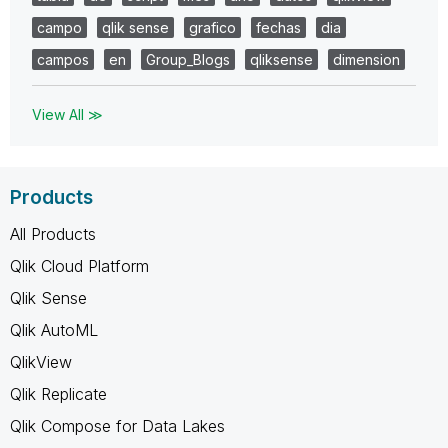
campo
qlik sense
grafico
fechas
dia
campos
en
Group_Blogs
qliksense
dimension
View All ≫
Products
All Products
Qlik Cloud Platform
Qlik Sense
Qlik AutoML
QlikView
Qlik Replicate
Qlik Compose for Data Lakes