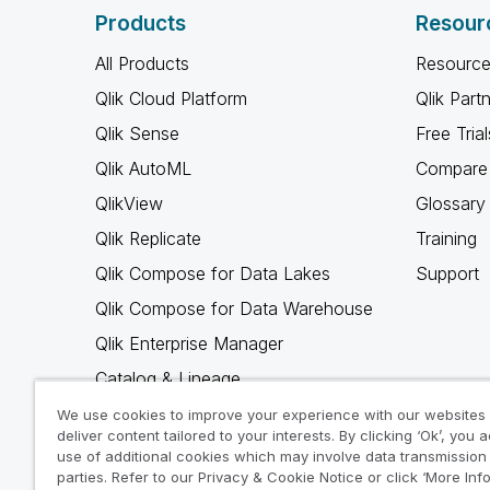
Products
Resour
All Products
Resource
Qlik Cloud Platform
Qlik Part
Qlik Sense
Free Trial
Qlik AutoML
Compare 
QlikView
Glossary
Qlik Replicate
Training
Qlik Compose for Data Lakes
Support
Qlik Compose for Data Warehouse
Qlik Enterprise Manager
Catalog & Lineage
Qlik Gold Client
We use cookies to improve your experience with our websites
deliver content tailored to your interests. By clicking ‘Ok’, you 
Why Qlik
use of additional cookies which may involve data transmission 
parties. Refer to our Privacy & Cookie Notice or click ‘More Inf