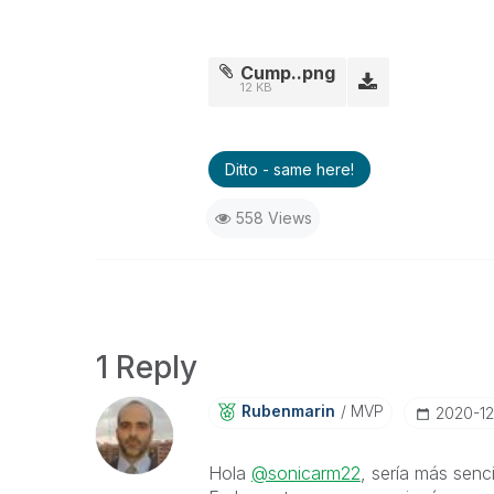
Cump..png
12 KB
Ditto - same here!
558 Views
1 Reply
Rubenmarin
MVP
‎2020-12
Hola
@sonicarm22
, sería más senci