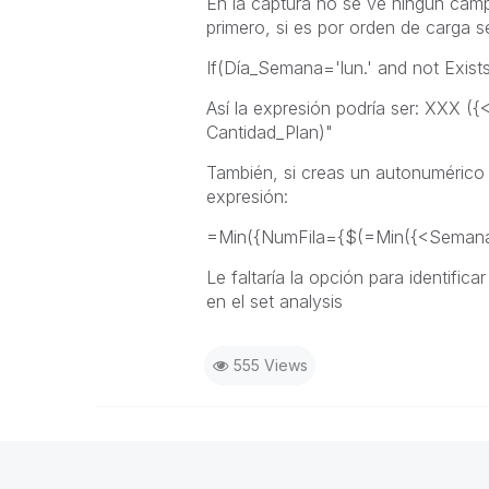
En la captura no se ve ningún camp
primero, si es por orden de carga se
If(Día_Semana='lun.' and not Exist
Así la expresión podría ser:
XXX ({<
Cantidad_Plan)"
También, si creas un autonumérico
expresión:
=Min({NumFila={$(=Min({<Semana=
Le faltaría la opción para identifica
en el set analysis
555 Views