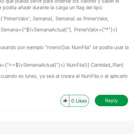
o que pueda servir para ordenar los valores y saber el
 podría añadir durante la carga un flag del tipo:
s('PrimerValor', Semana), Semana) as PrimerValor,
Semana={"$(vSemanaActual)"}, PrimerValor={"*"}>}
 usando por ejemplo "rowno()as NumFila" se podría usar la
{"<=$(vSemanaActual)"}>} NumFila))} Cantidad_Plan)
r cuando es lunes, ya sea al creara el NumFila o al aplicarlo
Reply
0
Likes