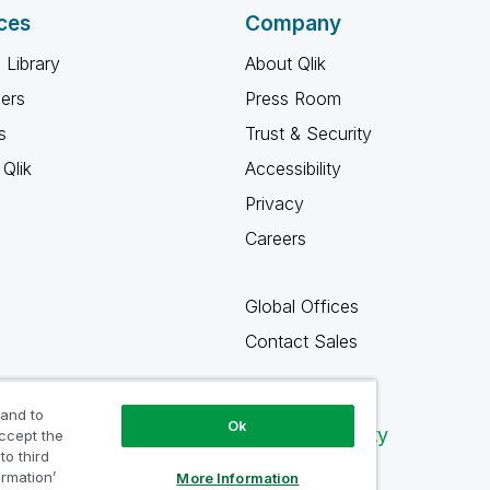
ces
Company
 Library
About Qlik
ners
Press Room
s
Trust & Security
Qlik
Accessibility
Privacy
Careers
Global Offices
Contact Sales
 and to
Ok
Qlik Community
accept the
to third
ormation’
More Information