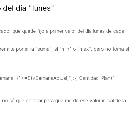
 del día "lunes"
cador que quede fijo a primer valor del día lunes de cada
permite poner la "suma", el "min" o "max", pero no toma el
na={"<=$(vSemanaActual)"}>} Cantidad_Plan)"
e no sé que colocar para que me de ese valor inicial de la