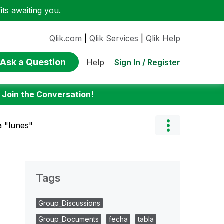
ts awaiting you.
Qlik.com
|
Qlik Services
|
Qlik Help
Ask a Question
Sign In / Register
Help
:
Join the Conversation!
a "lunes"
Tags
Group_Discussions
Group_Documents
fecha
tabla