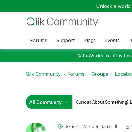
Unlock a world o
Forums
Support
Blogs
Events
D
Data Works for AI is here
Qlik Community
Forums
Groups
Locati
Sonicarm22
Contributor III