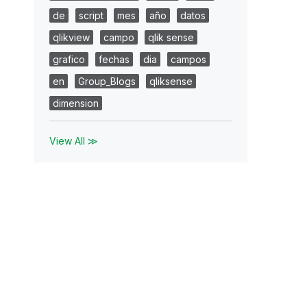
de
script
mes
año
datos
qlikview
campo
qlik sense
grafico
fechas
dia
campos
en
Group_Blogs
qliksense
dimension
View All ≫