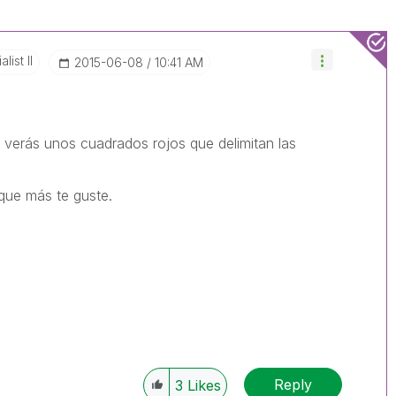
list II
‎2015-06-08
10:41 AM
verás unos cuadrados rojos que delimitan las
 que más te guste.
Reply
3
Likes