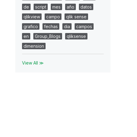
de
script
mes
año
datos
qlikview
campo
qlik sense
grafico
fechas
dia
campos
en
Group_Blogs
qliksense
dimension
View All ≫