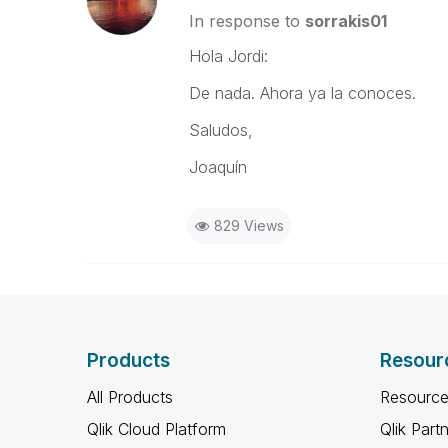
In response to
sorrakis01
Hola Jordi:
De nada. Ahora ya la conoces.
Saludos,
Joaquín
829 Views
Products
Resour
All Products
Resource
Qlik Cloud Platform
Qlik Part