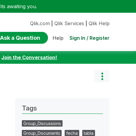
ts awaiting you.
Qlik.com
|
Qlik Services
|
Qlik Help
Ask a Question
Sign In / Register
Help
:
Join the Conversation!
Tags
Group_Discussions
Group_Documents
fecha
tabla