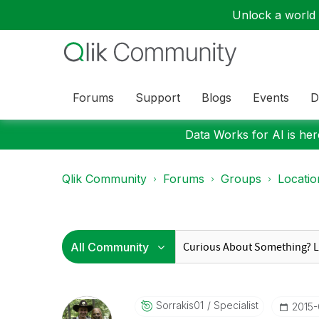
Unlock a world o
Forums
Support
Blogs
Events
D
Data Works for AI is here
Qlik Community
Forums
Groups
Locati
Sorrakis01
Specialist
‎2015