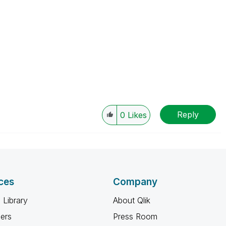
Reply
0
Likes
ces
Company
 Library
About Qlik
ners
Press Room