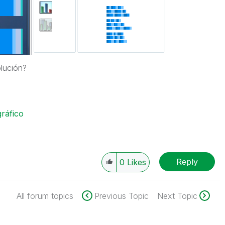
olución?
gráfico
Reply
0
Likes
All forum topics
Previous Topic
Next Topic