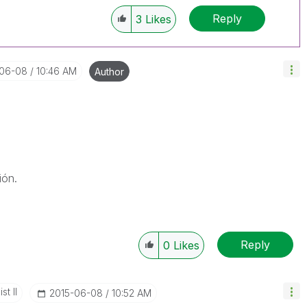
Reply
3
Likes
-06-08
10:46 AM
Author
ión.
Reply
0
Likes
st II
‎2015-06-08
10:52 AM