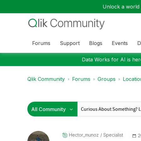
Unlock a world o
Forums
Support
Blogs
Events
D
Data Works for AI is here
Qlik Community
Forums
Groups
Locati
Hector_munoz
Specialist
‎