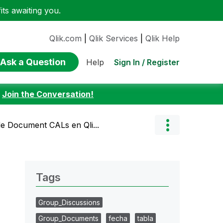
ts awaiting you.
Qlik.com
|
Qlik Services
|
Qlik Help
Ask a Question
Sign In / Register
Help
:
Join the Conversation!
de Document CALs en Qli...
Tags
Group_Discussions
Group_Documents
fecha
tabla