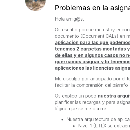
Problemas en la asig
Hola amig@s,
Os escribo porque me estoy encontr
documento (Document CALs) en mi 
aplicación para las que podemo
tenemos 2 carpetas montadas y l
de ellas y en algunos casos no n
querríamos asignar y lo tenemos
aplicaciones las licencias asig
Me disculpo por anticipado por el t
facilitar la comprensión del párrafo 
Os explico un poco
nuestra arqui
planificar las recargas y para asign
lógico que se me ocurre:
Nuestra arquitectura de aplica
Nivel 1 (ETL): se extrae