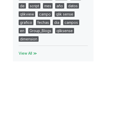
de
script
mes
año
datos
qlikview
campo
qlik sense
grafico
fechas
dia
campos
en
Group_Blogs
qliksense
dimension
View All ≫