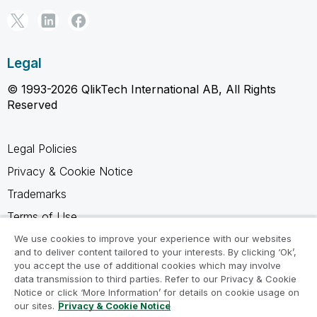
Legal
© 1993-2026 QlikTech International AB, All Rights
Reserved
Legal Policies
Privacy & Cookie Notice
Trademarks
Terms of Use
Legal Agreements
We use cookies to improve your experience with our websites
and to deliver content tailored to your interests. By clicking ‘Ok’,
Product Terms
you accept the use of additional cookies which may involve
data transmission to third parties. Refer to our Privacy & Cookie
Do not share my info
Notice or click ‘More Information’ for details on cookie usage on
our sites.
Privacy & Cookie Notice