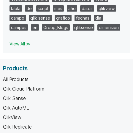
tabla
de
script
mes
año
datos
qlikview
campo
qlik sense
grafico
fechas
dia
campos
en
Group_Blogs
qliksense
dimension
View All ≫
Products
All Products
Qlik Cloud Platform
Qlik Sense
Qlik AutoML
QlikView
Qlik Replicate