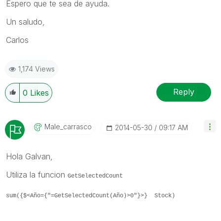
Espero que te sea de ayuda.
Un saludo,
Carlos
1,174 Views
Reply
0
Likes
Male_carrasco
‎2014-05-30
09:17 AM
Hola Galvan,
Utiliza la funcion
GetSelectedCount
sum({$<Año={"=GetSelectedCount(Año)>0"}>} Stock)