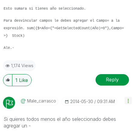
Esto sumara si tienes año seleccionado.
Para desvincular campos le debes agregar el Campo= a la
expresión.
sum({$<Año={"=GetSelectedCount(Año)>0"},
Campo=
>} Stock)
Ale.-
1,174 Views
Reply
1
Like
Male_carrasco
‎2014-05-30
09:31 AM
Si quieres todos menos el año seleccionado debes
agregar un -