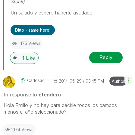
Stock)
Un saludo y espero haberte ayudado.
Ditto - same here!
1,175 Views
Reply
1
Like
Carlosac
‎2014-05-29
03:45 PM
Author
In response to
etendero
Hola Emilio y no hay para decirle todos los campos
menos el año seleccionado?
1,174 Views