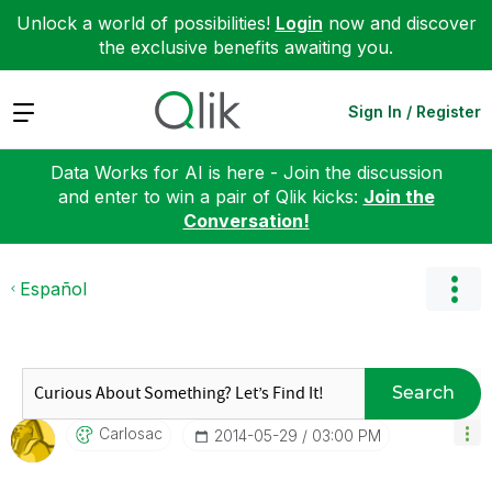
Unlock a world of possibilities!
Login
now and discover
the exclusive benefits awaiting you.
Expand
Sign In / Register
Data Works for AI is here - Join the discussion
and enter to win a pair of Qlik kicks:
Join the
Conversation!
Español
Search
Carlosac
‎2014-05-29
03:00 PM