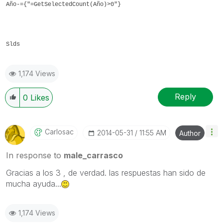
Año-={"=GetSelectedCount(Año)>0"}
Slds
1,174 Views
Reply
0
Likes
Carlosac
‎2014-05-31
11:55 AM
Author
In response to
male_carrasco
Gracias a los 3 , de verdad. las respuestas han sido de
mucha ayuda...
1,174 Views