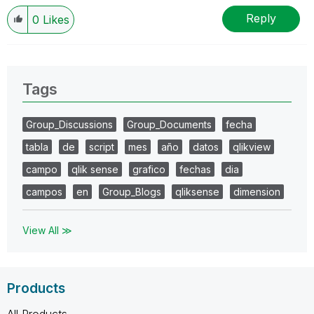
Reply
0
Likes
Tags
Group_Discussions
Group_Documents
fecha
tabla
de
script
mes
año
datos
qlikview
campo
qlik sense
grafico
fechas
dia
campos
en
Group_Blogs
qliksense
dimension
View All ≫
Products
All Products