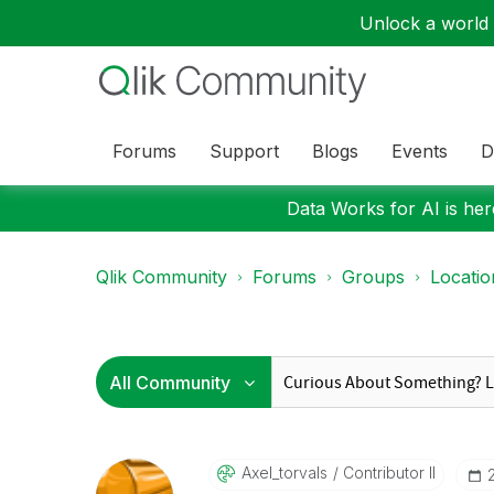
Unlock a world o
Forums
Support
Blogs
Events
D
Data Works for AI is here
Qlik Community
Forums
Groups
Locati
Axel_torvals
Contributor II