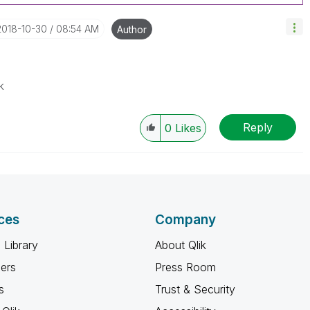
‎2018-10-30
08:54 AM
Author
k
Reply
0
Likes
ces
Company
 Library
About Qlik
ners
Press Room
s
Trust & Security