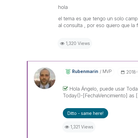
hola
el tema es que tengo un solo camp
al consulta , por eso quiero que la
1,320 Views
Rubenmarin
MVP
‎2018
Hola Ángelo, puede usar Today(
Today()-[FechaVencimiento] as [
Ditto - same here!
1,321 Views