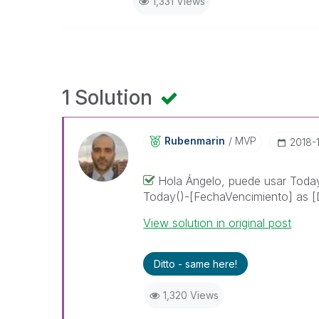
1,331 Views
1 Solution
Rubenmarin
MVP
‎2018-
Hola Ángelo, puede usar Today(
Today()-[FechaVencimiento] as [
View solution in original post
Ditto - same here!
1,320 Views