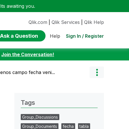
ts awaiting you.
Qlik.com
|
Qlik Services
|
Qlik Help
Ask a Question
Sign In / Register
Help
:
Join the Conversation!
menos campo fecha veni...
Tags
Group_Discussions
Group_Documents
fecha
tabla