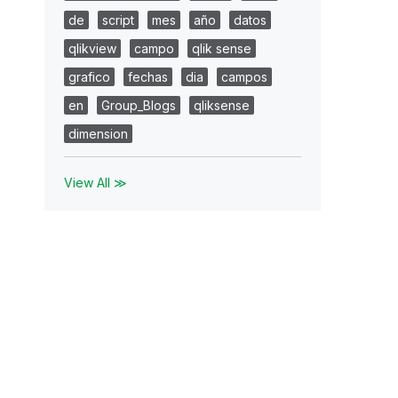
de
script
mes
año
datos
qlikview
campo
qlik sense
grafico
fechas
dia
campos
en
Group_Blogs
qliksense
dimension
View All ≫