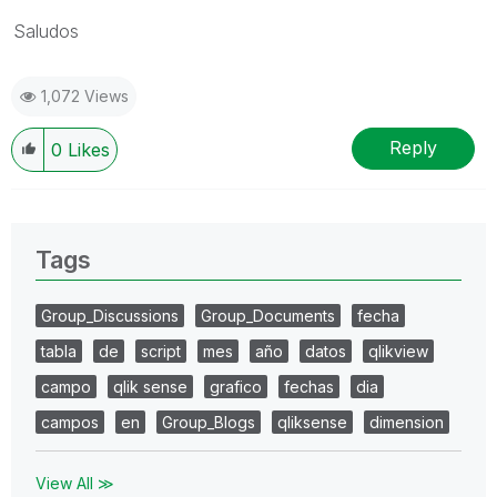
Saludos
1,072 Views
Reply
0
Likes
Tags
Group_Discussions
Group_Documents
fecha
tabla
de
script
mes
año
datos
qlikview
campo
qlik sense
grafico
fechas
dia
campos
en
Group_Blogs
qliksense
dimension
View All ≫