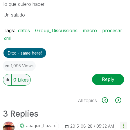
lo que quiero hacer
Un saludo
Tags:
datos
Group_Discussions
macro
procesar
xml
Ditto - same here!
1,095 Views
Reply
0
Likes
All topics
3 Replies
Joaquin_Lazaro
‎2015-08-28
05:32 AM