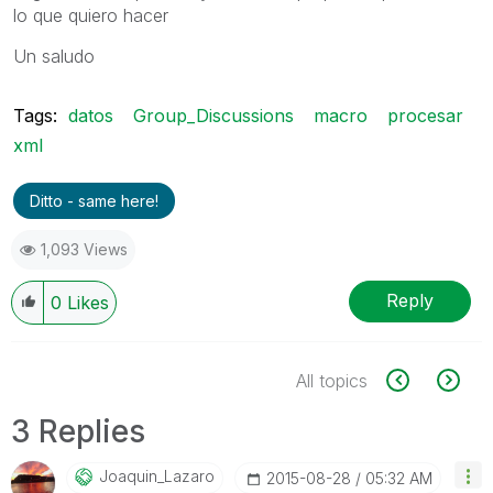
lo que quiero hacer
Un saludo
Tags:
datos
Group_Discussions
macro
procesar
xml
Ditto - same here!
1,093 Views
Reply
0
Likes
All topics
3 Replies
Joaquin_Lazaro
‎2015-08-28
05:32 AM