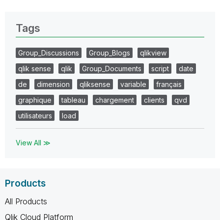
Tags
Group_Discussions
Group_Blogs
qlikview
qlik sense
qlik
Group_Documents
script
date
de
dimension
qliksense
variable
français
graphique
tableau
chargement
clients
qvd
utilisateurs
load
View All ≫
Products
All Products
Qlik Cloud Platform