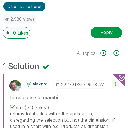
Ditto - same here!
2,980 Views
Reply
0
Likes
All topics
1 Solution
Maxgro
‎2014-04-25
06:28 AM
In response to
mambi
sum(
{1} Sales
)
returns total sales within the application,
disregarding the selection but not the dimension. If
used in a chart with e.g. Products as dimension,