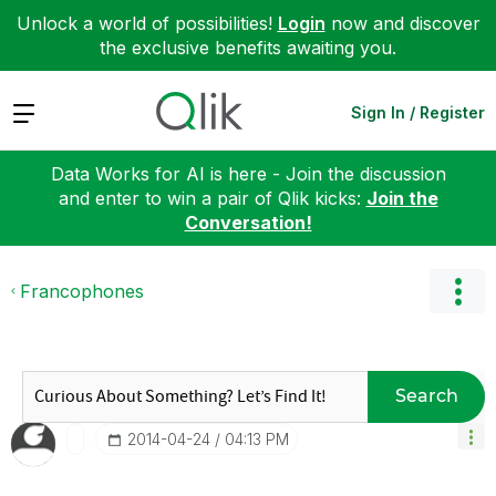
Unlock a world of possibilities!
Login
now and discover
the exclusive benefits awaiting you.
Expand
Sign In / Register
Data Works for AI is here - Join the discussion
and enter to win a pair of Qlik kicks:
Join the
Conversation!
Francophones
Search
‎2014-04-24
04:13 PM