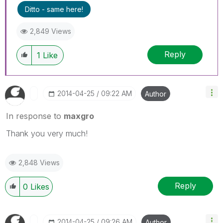
Ditto - same here!
2,849 Views
Reply
1
Like
‎2014-04-25
09:22 AM
Author
In response to
maxgro
Thank you very much!
2,848 Views
Reply
0
Likes
‎2014-04-25
09:26 AM
Author