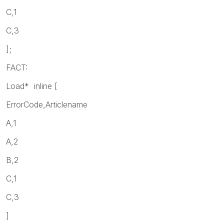
C,1
C,3
];
FACT:
Load* inline [
ErrorCode,Articlename
A,1
A,2
B,2
C,1
C,3
]