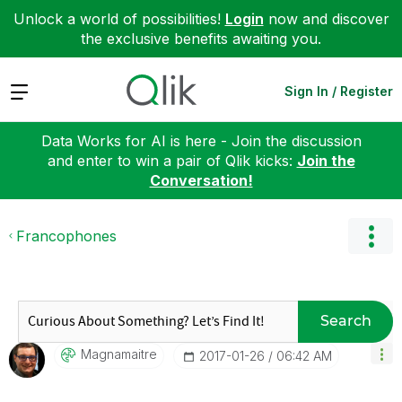
Unlock a world of possibilities!
Login
now and discover
the exclusive benefits awaiting you.
Expand
Sign In / Register
Data Works for AI is here - Join the discussion
and enter to win a pair of Qlik kicks:
Join the
Conversation!
Francophones
Search
Magnamaitre
‎2017-01-26
06:42 AM