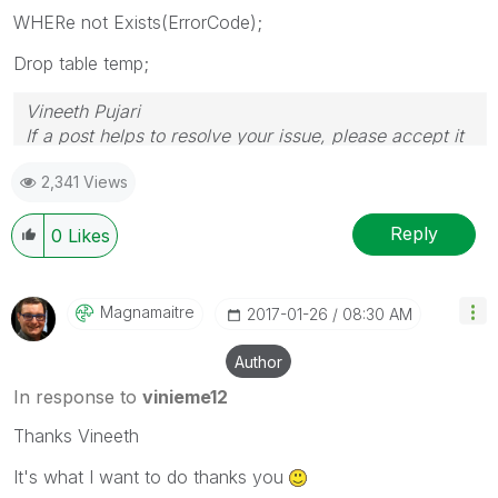
WHERe not Exists(ErrorCode);
Drop table temp;
Vineeth Pujari
If a post helps to resolve your issue, please accept it
as a Solution.
2,341 Views
Reply
0
Likes
Magnamaitre
‎2017-01-26
08:30 AM
Author
In response to
vinieme12
Thanks Vineeth
It's what I want to do thanks you