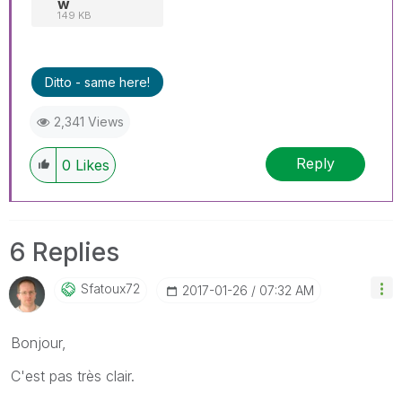
w
149 KB
Ditto - same here!
2,341 Views
Reply
0
Likes
6 Replies
Sfatoux72
‎2017-01-26
07:32 AM
Bonjour,
C'est pas très clair.