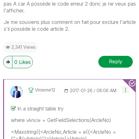
pas A car A possède le code erreur 2 donc je ne veux pas
l'afficher.
Je me souviens plus comment on fait pour exclure l'article
s'il possède le code article 2.
2,341 Views
Reply
0
Likes
Vinieme12
‎2017-01-26
08:06 AM
In a straight table try
where
= GetFieldSelections(ArcleNo)
vArticle
=Maxstring({<ArcleNo,Article = e({<ArcleNo =
{"=$(vArticle)"}>}Article)>}Article)