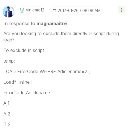
Vinieme12
‎2017-01-26
08:08 AM
In response to
magnamaitre
Are you looking to exclude them directly in script during
load?
To exclude in script
temp:
LOAD ErrorCode WHERE Articlename=2 ;
Load* inline [
ErrorCode,Articlename
A,1
A,2
B,2