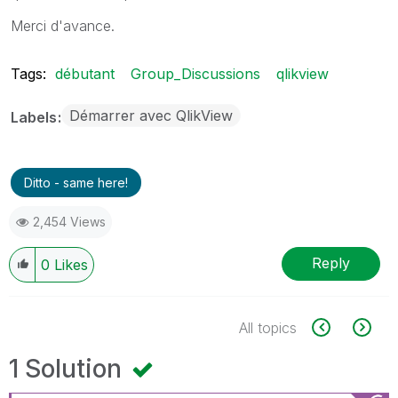
Merci d'avance.
Tags:
débutant
Group_Discussions
qlikview
Démarrer avec QlikView
Labels
Ditto - same here!
2,454 Views
Reply
0
Likes
All topics
1 Solution