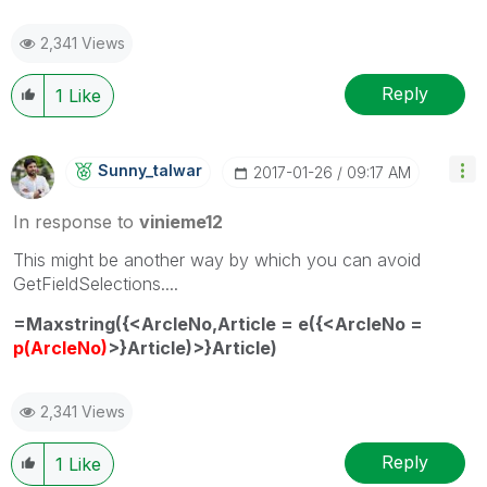
2,341 Views
Reply
1
Like
Sunny_talwar
‎2017-01-26
09:17 AM
In response to
vinieme12
This might be another way by which you can avoid
GetFieldSelections....
=Maxstring({<ArcleNo,Article = e({<ArcleNo =
p(ArcleNo)
>}Article)>}Article)
2,341 Views
Reply
1
Like