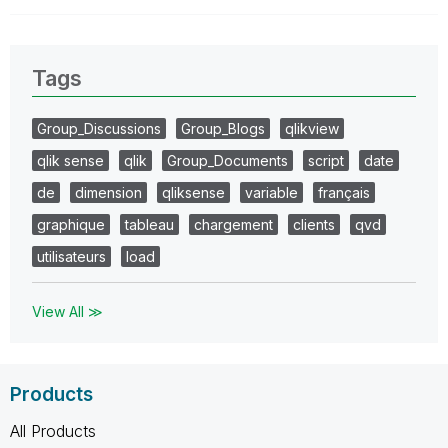
Tags
Group_Discussions
Group_Blogs
qlikview
qlik sense
qlik
Group_Documents
script
date
de
dimension
qliksense
variable
français
graphique
tableau
chargement
clients
qvd
utilisateurs
load
View All ≫
Products
All Products