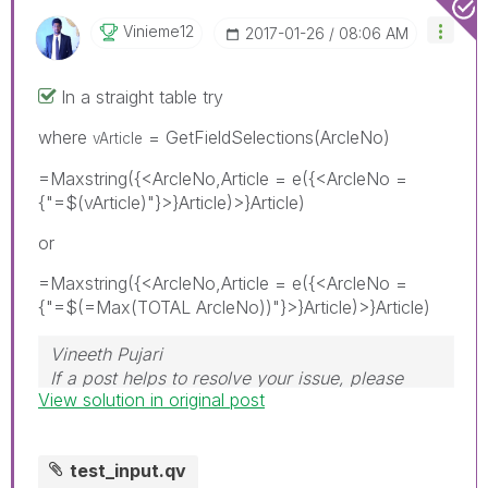
Vinieme12
‎2017-01-26
08:06 AM
In a straight table try
where
= GetFieldSelections(ArcleNo)
vArticle
=Maxstring({<ArcleNo,Article = e({<ArcleNo =
{"=$(vArticle)"}>}Article)>}Article)
or
=Maxstring({<ArcleNo,Article = e({<ArcleNo =
{"=$(=Max(TOTAL ArcleNo))"}>}Article)>}Article)
Vineeth Pujari
If a post helps to resolve your issue, please
View solution in original post
accept it as a Solution.
test_input.qv