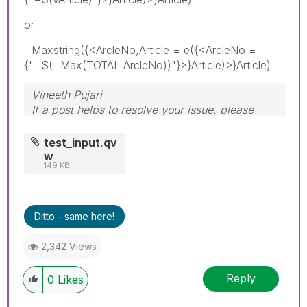
or
=Maxstring({<ArcleNo,Article = e({<ArcleNo =
{"=$(=Max(TOTAL ArcleNo))"}>}Article)>}Article)
Vineeth Pujari
If a post helps to resolve your issue, please
accept it as a Solution.
test_input.qv
w
149 KB
Ditto - same here!
2,342 Views
Reply
0
Likes