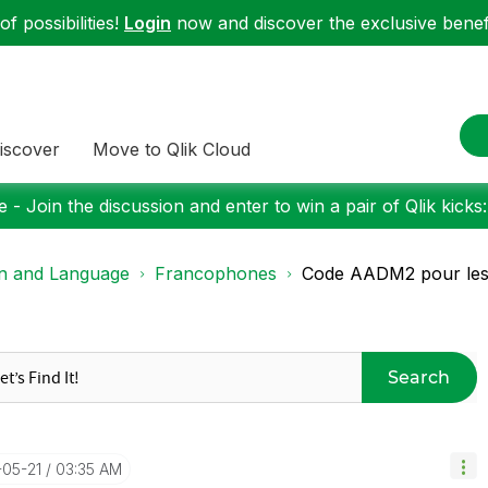
f possibilities!
Login
now and discover the exclusive benefi
iscover
Move to Qlik Cloud
 - Join the discussion and enter to win a pair of Qlik kicks
on and Language
Francophones
Code AADM2 pour le
Search
-05-21
03:35 AM