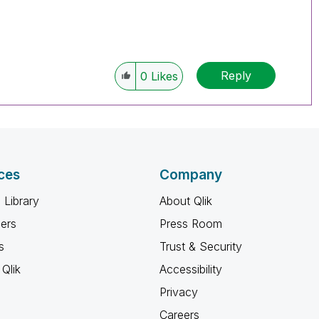
Reply
0
Likes
ces
Company
 Library
About Qlik
ners
Press Room
s
Trust & Security
Qlik
Accessibility
Privacy
Careers