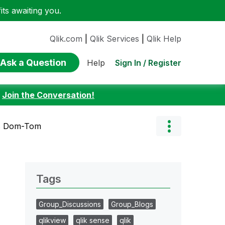
ts awaiting you.
Qlik.com
|
Qlik Services
|
Qlik Help
Ask a Question
Sign In / Register
Help
:
Join the Conversation!
s Dom-Tom
Tags
Group_Discussions
Group_Blogs
qlikview
qlik sense
qlik