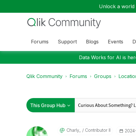
Unlock a world o
Forums
Support
Blogs
Events
D
Data Works for AI is here
Qlik Community
Forums
Groups
Locati
Charly_
Contributor II
‎2024