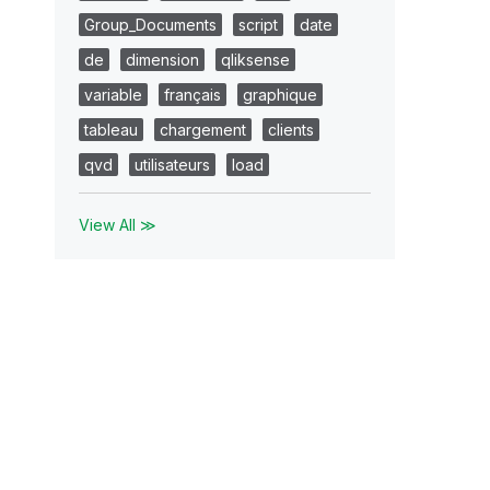
Group_Documents
script
date
de
dimension
qliksense
variable
français
graphique
tableau
chargement
clients
qvd
utilisateurs
load
View All ≫