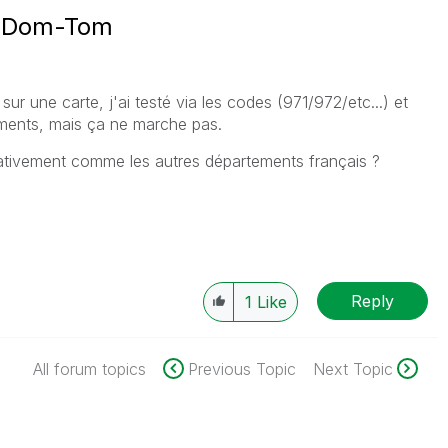
s Dom-Tom
ur une carte, j'ai testé via les codes (971/972/etc...) et
ments, mais ça ne marche pas.
nativement comme les autres départements français ?
Reply
1
Like
All forum topics
Previous Topic
Next Topic