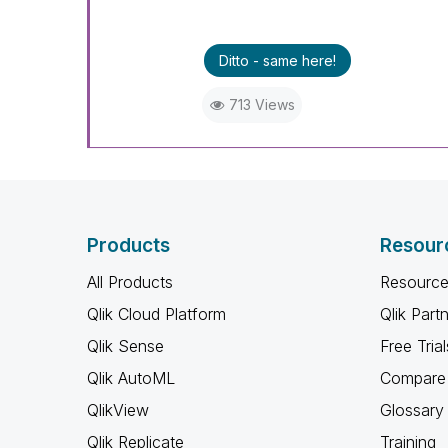
Ditto - same here!
713 Views
Products
Resour
All Products
Resource
Qlik Cloud Platform
Qlik Part
Qlik Sense
Free Trial
Qlik AutoML
Compare 
QlikView
Glossary
Qlik Replicate
Training