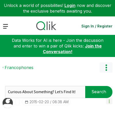
Unlock a world of possibilities!
Login
now and discover
the exclusive benefits awaiting you.
Expand
Sign In / Register
Data Works for AI is here - Join the discussion
and enter to win a pair of Qlik kicks:
Join the
Conversation!
Francophones
Search
‎2015-02-20
08:38 AM