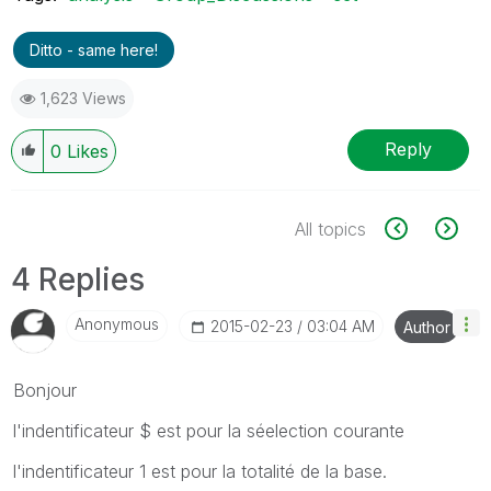
Ditto - same here!
1,623 Views
Reply
0
Likes
All topics
4 Replies
Anonymous
‎2015-02-23
03:04 AM
Author
Bonjour
l'indentificateur $ est pour la séelection courante
l'indentificateur 1 est pour la totalité de la base.