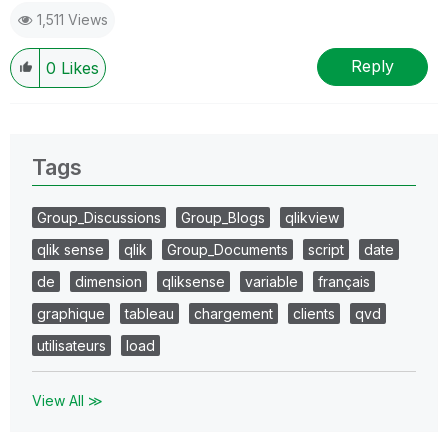
1,511 Views
Reply
0
Likes
Tags
Group_Discussions
Group_Blogs
qlikview
qlik sense
qlik
Group_Documents
script
date
de
dimension
qliksense
variable
français
graphique
tableau
chargement
clients
qvd
utilisateurs
load
View All ≫