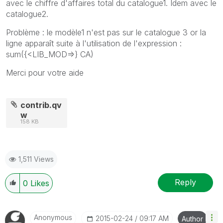
avec le chiffre d'affaires total du catalogue1. Idem avec le
catalogue2.
Problème : le modèle1 n'est pas sur le catalogue 3 or la
ligne apparaît suite à l'utilisation de l'expression :
sum({<LIB_MOD=>} CA)
Merci pour votre aide
contrib.qv
w
158 KB
1,511 Views
Reply
0
Likes
Anonymous
‎2015-02-24
09:17 AM
Author