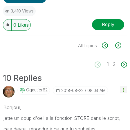
3,410 Views
Reply
0
Likes
All topics
1
2
10 Replies
Ogautier62
‎2018-08-22
08:04 AM
Bonjour,
jette un coup d'oeil à la fonction STORE dans le script,
cela devrait répondre à ce que tu souhaites