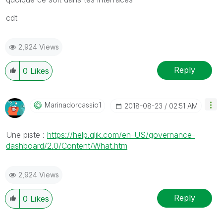
cdt
2,924 Views
Reply
0
Likes
Marinadorcassio
1
‎2018-08-23
02:51 AM
Une piste :
https://help.qlik.com/en-US/governance-
dashboard/2.0/Content/What.htm
2,924 Views
Reply
0
Likes