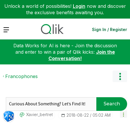
Unlock a world of possibilities!
Login
now and discover
the exclusive benefits awaiting you.
Expand
Sign In / Register
Data Works for AI is here - Join the discussion
and enter to win a pair of Qlik kicks:
Join the
Conversation!
Francophones
Search
Xavier_bertret
‎2018-08-22
05:02 AM