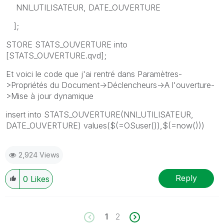
NNI_UTILISATEUR, DATE_OUVERTURE
];
STORE STATS_OUVERTURE into
[STATS_OUVERTURE.qvd];
Et voici le code que j'ai rentré dans Paramètres-
>Propriétés du Document->Déclencheurs->A l'ouverture-
>Mise à jour dynamique
insert into STATS_OUVERTURE(NNI_UTILISATEUR,
DATE_OUVERTURE) values($(=OSuser()),$(=now()))
2,924 Views
Reply
0
Likes
1
2