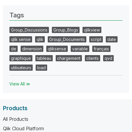
Tags
Group_Discussions
Group_Blogs
qlikview
qlik sense
qlik
Group_Documents
script
date
de
dimension
qliksense
variable
français
graphique
tableau
chargement
clients
qvd
utilisateurs
load
View All ≫
Products
All Products
Qlik Cloud Platform