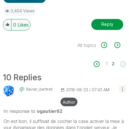
3,404 Views
Reply
0
Likes
All topics
1
2
10 Replies
Xavier_bertret
‎2018-08-23
07:43 AM
Author
In response to
ogautier62
On est bon, il suffisait de cocher la case activer la mise à
jour dynamique des données dans l'onglet serveur. Je