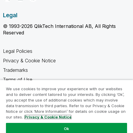
Legal
© 1993-2026 QlikTech International AB, All Rights
Reserved
Legal Policies
Privacy & Cookie Notice
Trademarks
Terms of Use
Legal Agreements
We use cookies to improve your experience with our websites
and to deliver content tailored to your interests. By clicking ‘Ok’,
Product Terms
you accept the use of additional cookies which may involve
data transmission to third parties. Refer to our Privacy & Cookie
Do not share my info
Notice or click ‘More Information’ for details on cookie usage on
our sites.
Privacy & Cookie Notice
Ok