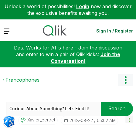
Unlock a world of possibilities!
Login
now and discover
the exclusive benefits awaiting you.
Expand
Sign In / Register
Data Works for AI is here - Join the discussion
and enter to win a pair of Qlik kicks:
Join the
Conversation!
Francophones
Search
Xavier_bertret
‎2018-08-22
05:02 AM