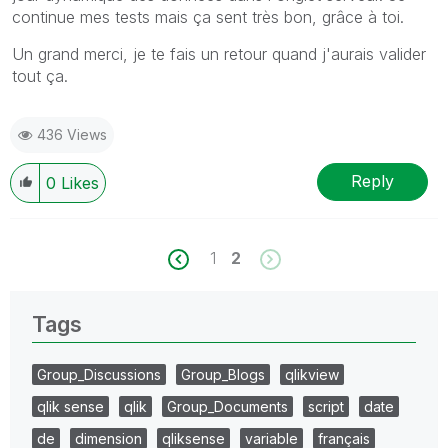
continue mes tests mais ça sent très bon, grâce à toi.
Un grand merci, je te fais un retour quand j'aurais valider
tout ça.
436 Views
Reply
0
Likes
1
2
Tags
Group_Discussions
Group_Blogs
qlikview
qlik sense
qlik
Group_Documents
script
date
de
dimension
qliksense
variable
français