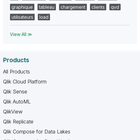
graphique
tableau
chargement
clients
qvd
utilisateurs
load
View All ≫
Products
All Products
Qlik Cloud Platform
Qlik Sense
Qlik AutoML
QlikView
Qlik Replicate
Qlik Compose for Data Lakes