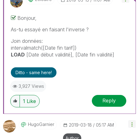
Bonjour,
As-tu essayé en faisant l'inverse ?
Join données:
intervalmatch([Date fin tarif])
LOAD
[Date début validité], [Date fin validité]
Ditto - same here!
3,927 Views
Reply
1
Like
HugoGarnier
‎2019-03-18
05:17 AM
Author