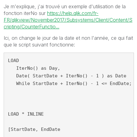
Je m'explique, j'ai trouvé un exemple d'utilisation de la
fonction iterNo sur
https://help.qlik.com/fr-
FR/qlikview/November2017/Subsystems/Client/Content/S
cripting/CounterFunctio...
Ici, on change le jour de la date et non l'année, ce qui fait
que le script suivant fonctionne:
LOAD 

   IterNo() as Day,

   Date( StartDate + IterNo() - 1 ) as Date

   While StartDate + IterNo() - 1 <= EndDate;

LOAD * INLINE

[StartDate, EndDate
