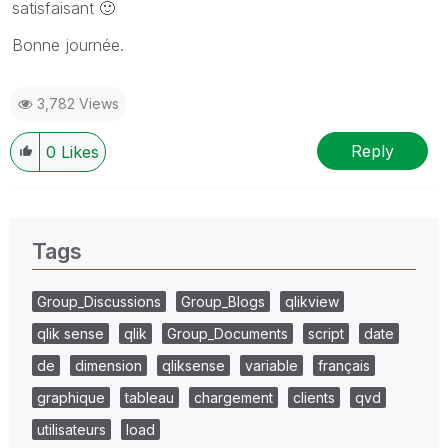
satisfaisant
🙂
Bonne journée.
3,782 Views
Reply
0
Likes
Tags
Group_Discussions
Group_Blogs
qlikview
qlik sense
qlik
Group_Documents
script
date
de
dimension
qliksense
variable
français
graphique
tableau
chargement
clients
qvd
utilisateurs
load