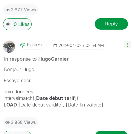
3,877 Views
Reply
0
Likes
Ezkurdim
‎2019-04-02
03:54 AM
In response to
HugoGarnier
Bonjour Hugo,
Essaye ceci:
Join données:
intervalmatch([
Date début tarif
])
LOAD
[Date début validité], [Date fin validité]
3,868 Views