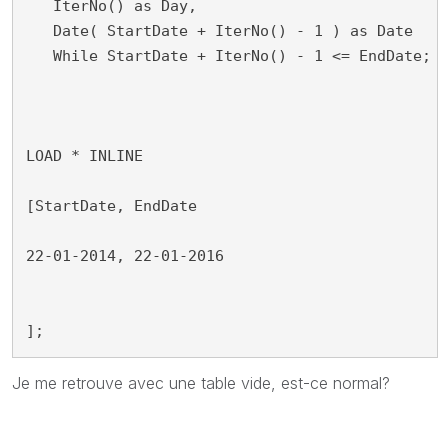
   IterNo() as Day,

   Date( StartDate + IterNo() - 1 ) as Date

   While StartDate + IterNo() - 1 <= EndDate;

LOAD * INLINE

[StartDate, EndDate

22-01-2014, 22-01-2016

];
Je me retrouve avec une table vide, est-ce normal?