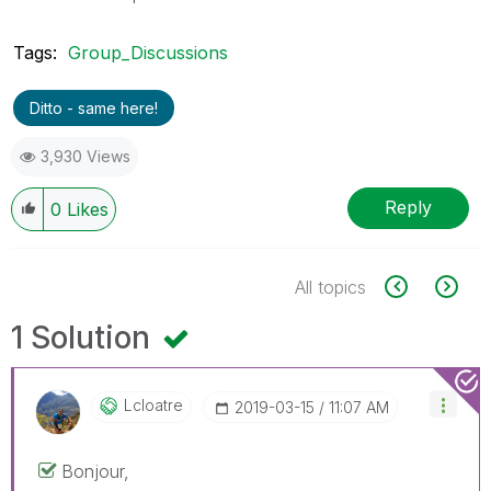
Tags:
Group_Discussions
Ditto - same here!
3,930 Views
Reply
0
Likes
All topics
1 Solution
Lcloatre
‎2019-03-15
11:07 AM
Bonjour,