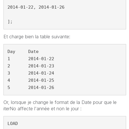
2014-01-22, 2014-01-26

];
Et charge bien la table suivante:
Day     Date

1	2014-01-22

2	2014-01-23

3	2014-01-24

4	2014-01-25

5	2014-01-26
Or, lorsque je change le format de la Date pour que le
iterNo affecte l'année et non le jour :
LOAD 
