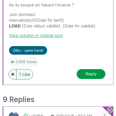
As-tu essayé en faisant l'inverse ?
Join données:
intervalmatch([Date fin tarif])
LOAD
[Date début validité], [Date fin validité]
View solution in original post
Ditto - same here!
3,926 Views
Reply
1
Like
9 Replies
Lcloatre
‎2019-03-15
11:07 AM