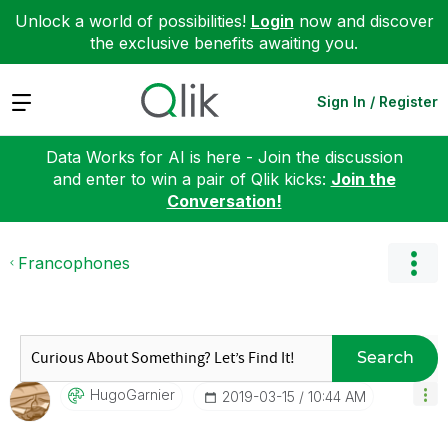
Unlock a world of possibilities!
Login
now and discover
the exclusive benefits awaiting you.
Expand
Sign In / Register
Data Works for AI is here - Join the discussion
and enter to win a pair of Qlik kicks:
Join the
Conversation!
Francophones
Search
HugoGarnier
‎2019-03-15
10:44 AM