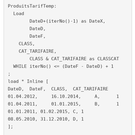
ProduitsTarifTemp:

  Load 

	DateD+(iterNo()-1) as DateX,

	DateD,

	DateF,

    CLASS,

    CAT_TARIFAIRE,

	CLASS & CAT_TARIFAIRE as CLASSCAT

  WHILE iterNo() <= (DateF - DateD) + 1

;

load * Inline [

DateD,	DateF,	CLASS,	CAT_TARIFAIRE

01.04.2012,	16.10.2014,	A,	1

01.04.2011,	01.01.2015,	B,	1

01.01.2011, 01.02.2015, C, 1

08.05.2010, 31.12.2010, D, 1

];
