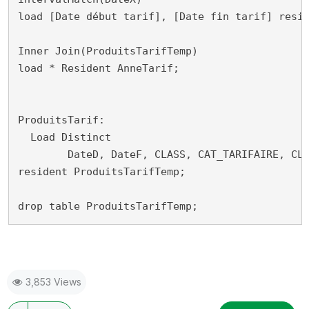
load [Date début tarif], [Date fin tarif] resid
Inner Join(ProduitsTarifTemp)

load * Resident AnneTarif;

ProduitsTarif:

  Load Distinct

	DateD, DateF, CLASS, CAT_TARIFAIRE, CLASSCAT, Année_tarif

resident ProduitsTarifTemp;

drop table ProduitsTarifTemp;
3,853 Views