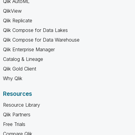
Qlik AutoML
QlikView
Qlik Replicate
Qlik Compose for Data Lakes
Qlik Compose for Data Warehouse
Qlik Enterprise Manager
Catalog & Lineage
Qlik Gold Client
Why Qlik
Resources
Resource Library
Qlik Partners
Free Trials
Compare Qlik