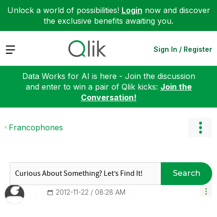
Unlock a world of possibilities!
Login
now and discover
the exclusive benefits awaiting you.
Expand
Sign In / Register
Data Works for AI is here - Join the discussion
and enter to win a pair of Qlik kicks:
Join the
Conversation!
Francophones
Search
‎2012-11-22
08:28 AM