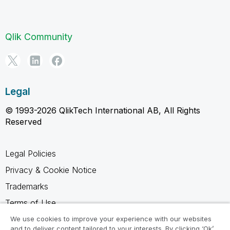
Qlik Community
Legal
© 1993-2026 QlikTech International AB, All Rights
Reserved
Legal Policies
Privacy & Cookie Notice
Trademarks
Terms of Use
Legal Agreements
We use cookies to improve your experience with our websites
and to deliver content tailored to your interests. By clicking ‘Ok’,