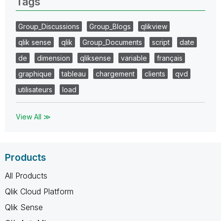
Tags
Group_Discussions
Group_Blogs
qlikview
qlik sense
qlik
Group_Documents
script
date
de
dimension
qliksense
variable
français
graphique
tableau
chargement
clients
qvd
utilisateurs
load
View All ≫
Products
All Products
Qlik Cloud Platform
Qlik Sense