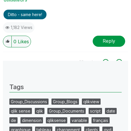
Ditto - same here!
1,182 Views
Reply
0
Likes
All topics
0 Replies
Tags
Group_Discussions
Group_Blogs
qlikview
qlik sense
qlik
Group_Documents
script
date
de
dimension
qliksense
variable
français
graphique
tableau
chargement
clients
qvd