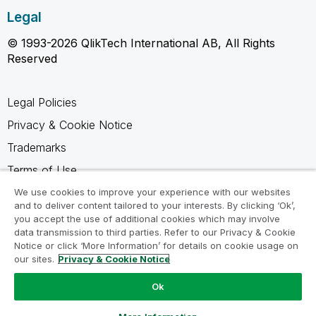
Legal
© 1993-2026 QlikTech International AB, All Rights
Reserved
Legal Policies
Privacy & Cookie Notice
Trademarks
Terms of Use
Legal Agreements
We use cookies to improve your experience with our websites
and to deliver content tailored to your interests. By clicking ‘Ok’,
Product Terms
you accept the use of additional cookies which may involve
data transmission to third parties. Refer to our Privacy & Cookie
Do not share my info
Notice or click ‘More Information’ for details on cookie usage on
our sites.
Privacy & Cookie Notice
Ok
Ask a Question