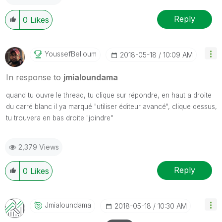
Reply
0
Likes
YoussefBelloum
‎2018-05-18
10:09 AM
In response to
jmialoundama
quand tu ouvre le thread, tu clique sur répondre, en haut a droite
du carré blanc il ya marqué "utiliser éditeur avancé", clique dessus,
tu trouvera en bas droite "joindre"
2,379 Views
Reply
0
Likes
Jmialoundama
‎2018-05-18
10:30 AM