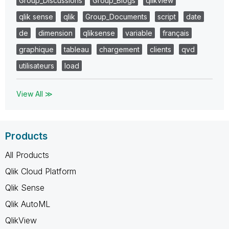
Group_Discussions
Group_Blogs
qlikview
qlik sense
qlik
Group_Documents
script
date
de
dimension
qliksense
variable
français
graphique
tableau
chargement
clients
qvd
utilisateurs
load
View All ≫
Products
All Products
Qlik Cloud Platform
Qlik Sense
Qlik AutoML
QlikView