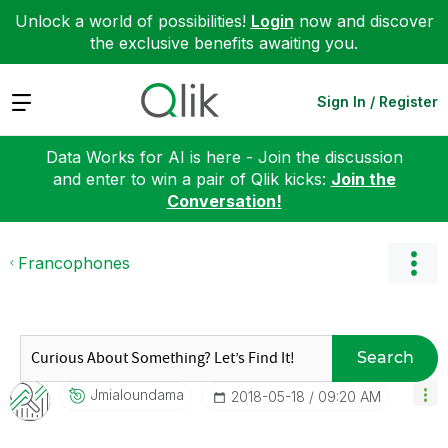
Unlock a world of possibilities!
Login
now and discover
the exclusive benefits awaiting you.
Expand
Sign In / Register
Data Works for AI is here - Join the discussion
and enter to win a pair of Qlik kicks:
Join the
Conversation!
Francophones
Search
Jmialoundama
‎2018-05-18
09:20 AM