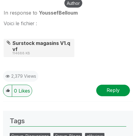
Author
In response to
YoussefBelloum
Voici le fichier :
Surstock magasins V1.q
vf
114688 KB
2,379 Views
Reply
0
Likes
Tags