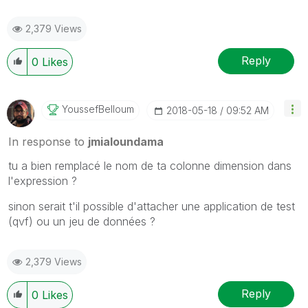
2,379 Views
Reply
0
Likes
YoussefBelloum
‎2018-05-18
09:52 AM
In response to
jmialoundama
tu a bien remplacé le nom de ta colonne dimension dans
l'expression ?
sinon serait t'il possible d'attacher une application de test
(qvf) ou un jeu de données ?
2,379 Views
Reply
0
Likes