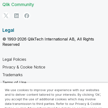
Qlik Community
Legal
© 1993-2026 QlikTech International AB, All Rights
Reserved
Legal Policies
Privacy & Cookie Notice
Trademarks
Terms of Use
Legal Agreements
We use cookies to improve your experience with our websites
and to deliver content tailored to your interests. By clicking ‘Ok’,
Product Terms
you accept the use of additional cookies which may involve
data transmission to third parties. Refer to our Privacy & Cookie
Do not share my info