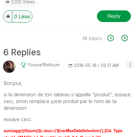
2,512 Views
Reply
0
Likes
All topics
6 Replies
YoussefBelloum
‎2018-05-18
09:31 AM
Bonjour,
si la dimension de ton tableau s'appelle "produit", essaye
ceci, sinon remplace juste produit par le nom de ta
dimension:
essaye ceci:
sum(aggr((if(sum({$<Jour={'$(varMaxDateSelection)'},[Cd. Type