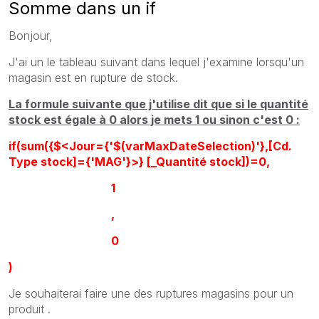
Somme dans un if
Bonjour,
J'ai un le tableau suivant dans lequel j'examine lorsqu'un
magasin est en rupture de stock.
La formule suivante que j'utilise dit que si le quantité
stock est égale à 0 alors je mets 1 ou sinon c'est 0 :
if(sum({$<Jour={'$(varMaxDateSelection)'},[Cd.
Type stock]={'MAG'}>} [_Quantité stock])=0,
1
,
0
)
Je souhaiterai faire une des ruptures magasins pour un
produit .