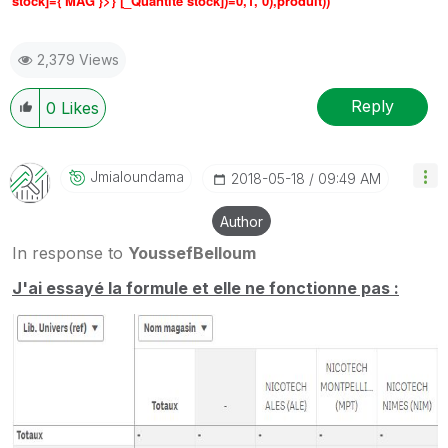
stock]={'MAG'}>} [_Quantité stock])=0,
1
,
0
),produit))
2,379 Views
Reply
0
Likes
Jmialoundama
‎2018-05-18
09:49 AM
Author
In response to
YoussefBelloum
J'ai essayé la formule et elle ne fonctionne pas :