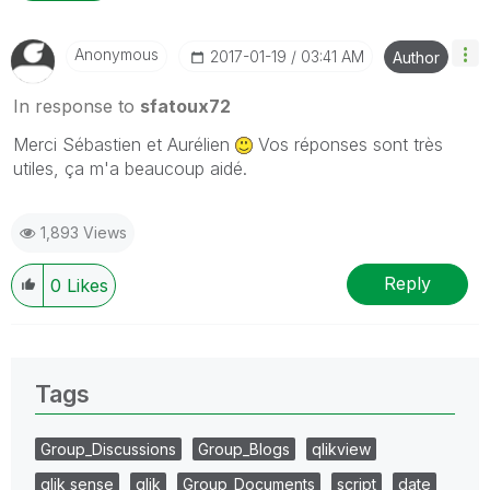
Anonymous
‎2017-01-19
03:41 AM
Author
In response to
sfatoux72
Merci Sébastien et Aurélien
Vos réponses sont très
utiles, ça m'a beaucoup aidé.
1,893 Views
Reply
0
Likes
Tags
Group_Discussions
Group_Blogs
qlikview
qlik sense
qlik
Group_Documents
script
date