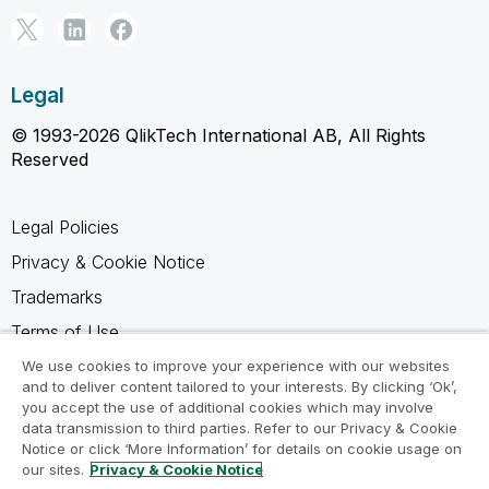
Legal
© 1993-2026 QlikTech International AB, All Rights
Reserved
Legal Policies
Privacy & Cookie Notice
Trademarks
Terms of Use
Legal Agreements
We use cookies to improve your experience with our websites
and to deliver content tailored to your interests. By clicking ‘Ok’,
Product Terms
you accept the use of additional cookies which may involve
data transmission to third parties. Refer to our Privacy & Cookie
Do not share my info
Notice or click ‘More Information’ for details on cookie usage on
our sites.
Privacy & Cookie Notice