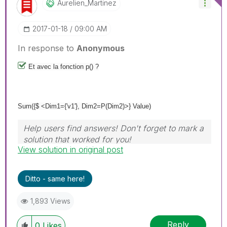
Aurelien_Martin
Ez
‎2017-01-18
09:00 AM
In response to
Anonymous
Et avec la fonction p() ?
Sum({$ <Dim1={'v1'}, Dim2=P(Dim2)>} Value)
Help users find answers! Don't forget to mark a
solution that worked for you!
View solution in original post
Ditto - same here!
1,893 Views
Reply
0
Likes