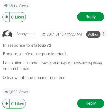
1,893 Views
Reply
0
Likes
Anonymous
‎2017-01-18
05:23 AM
Author
In response to
sfatoux72
Bonjour, je m'excuse pour le retard.
La solution suivante :
Sum({$ <Dim1={'v1'}, Dim2=Dim2>} Value)
ne marche pas.
Qlikview l'affiche comme un erreur.
1,893 Views
Reply
0
Likes