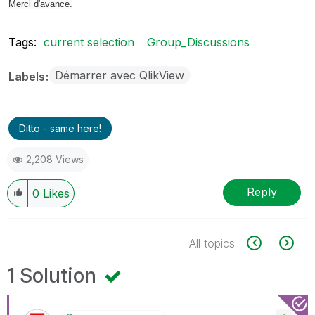
Merci d'avance.
Tags:
current selection
Group_Discussions
Démarrer avec QlikView
Labels
Ditto - same here!
2,208 Views
Reply
0
Likes
All topics
1 Solution