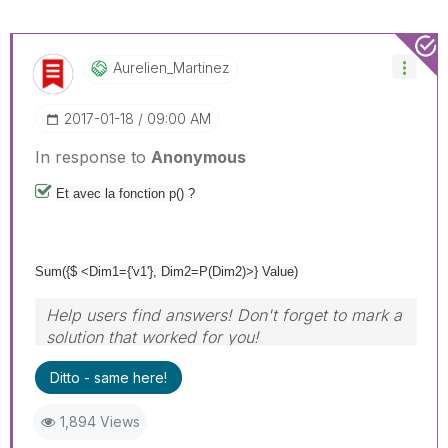
Aurelien_Martin
Ez
‎2017-01-18
09:00 AM
In response to
Anonymous
Et avec la fonction p() ?
Sum({$ <Dim1={'v1'}, Dim2=P(Dim2)>} Value)
Help users find answers! Don't forget to mark a
solution that worked for you!
Ditto - same here!
1,894 Views