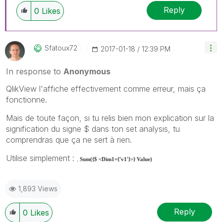
Reply
0
Likes
Sfatoux72
‎2017-01-18
12:39 PM
In response to
Anonymous
QlikView l'affiche effectivement comme erreur, mais ça
fonctionne.
Mais de toute façon, si tu relis bien mon explication sur la
signification du signe $ dans ton set analysis, tu
comprendras que ça ne sert à rien.
Utilise simplement :
,
Sum({$ <Dim1={'v1'}>} Value)
1,893 Views
Reply
0
Likes