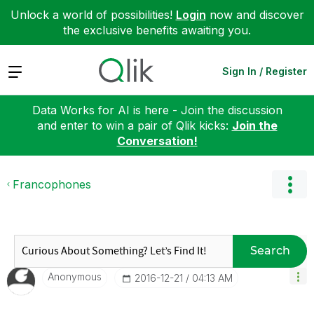
Unlock a world of possibilities!
Login
now and discover
the exclusive benefits awaiting you.
Expand
Sign In / Register
Data Works for AI is here - Join the discussion
and enter to win a pair of Qlik kicks:
Join the
Conversation!
Francophones
Search
Anonymous
‎2016-12-21
04:13 AM