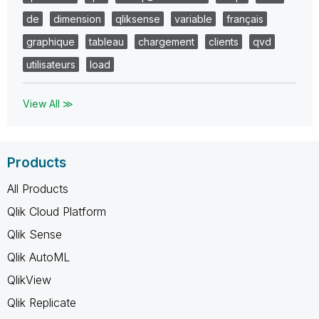
de
dimension
qliksense
variable
français
graphique
tableau
chargement
clients
qvd
utilisateurs
load
View All ≫
Products
All Products
Qlik Cloud Platform
Qlik Sense
Qlik AutoML
QlikView
Qlik Replicate