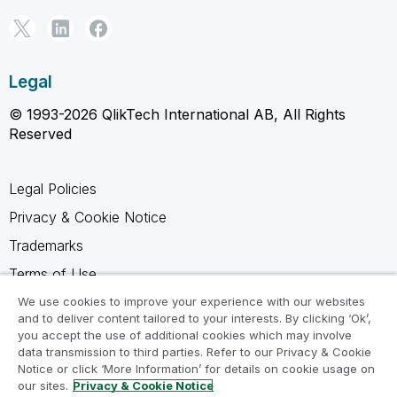
Legal
© 1993-2026 QlikTech International AB, All Rights
Reserved
Legal Policies
Privacy & Cookie Notice
Trademarks
Terms of Use
Legal Agreements
We use cookies to improve your experience with our websites
and to deliver content tailored to your interests. By clicking ‘Ok’,
Product Terms
you accept the use of additional cookies which may involve
data transmission to third parties. Refer to our Privacy & Cookie
Do not share my info
Notice or click ‘More Information’ for details on cookie usage on
our sites.
Privacy & Cookie Notice