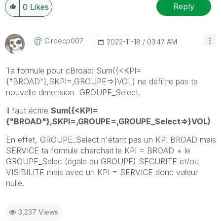
Reply
0
Likes
Cirdecp007
‎2022-11-18
03:47 AM
Ta formule pour cBroad: Sum({<KPI=
{"BROAD"},SKPI=,GROUPE=>}VOL) ne défiltre pas ta
nouvelle dimension
GROUPE_Select.
Il faut écrire
Sum({<KPI=
{"BROAD"},SKPI=,GROUPE=,GROUPE_Select=>}VOL)
En effet, GROUPE_Select n'étant pas un KPI BROAD mais
SERVICE ta formule cherchait le KPI = BROAD + le
GROUPE_Selec (égale au GROUPE) SECURITE et/ou
VISIBILITE mais avec un KPI = SERVICE donc valeur
nulle.
3,237 Views