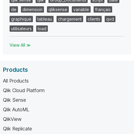
de
dimension
qliksense
variable
français
graphique
tableau
chargement
clients
qvd
utilisateurs
load
View All ≫
Products
All Products
Qlik Cloud Platform
Qlik Sense
Qlik AutoML
QlikView
Qlik Replicate