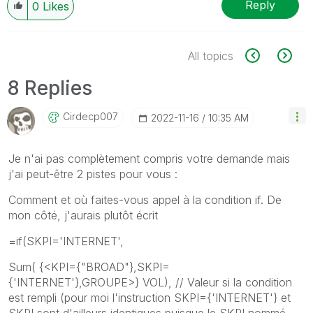
Reply
0
Likes
All topics
8 Replies
Cirdecp007
‎2022-11-16
10:35 AM
Je n'ai pas complètement compris votre demande mais
j'ai peut-être 2 pistes pour vous :
Comment et où faites-vous appel à la condition if. De
mon côté, j'aurais plutôt écrit
=if(SKPI='INTERNET',
Sum( {<KPI={"BROAD"},SKPI=
{'INTERNET'},GROUPE>} VOL), // Valeur si la condition
est rempli (pour moi l'instruction SKPI={'INTERNET'} et
SKPI sont d'ailleurs identiques puisque le SKPI nommé