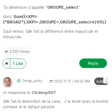
Ta dimension s'appelle "
GROUPE_select
"
donc
Sum({<KPI=
{"BROAD"},SKPI=,GROUPE=,GROUPE_select=>}VOL)
Sauf erreur, Qlik fait la différence entre majuscule et
minuscule.
3,230 Views
Reply
1
Like
Dmap_jacky
‎2022-11-21
09:32 AM
Author
In response to
Cirdecp007
Qlik fait la distinction de la case, J'ai testé avec la bonne
syntaxe et le défaut persiste