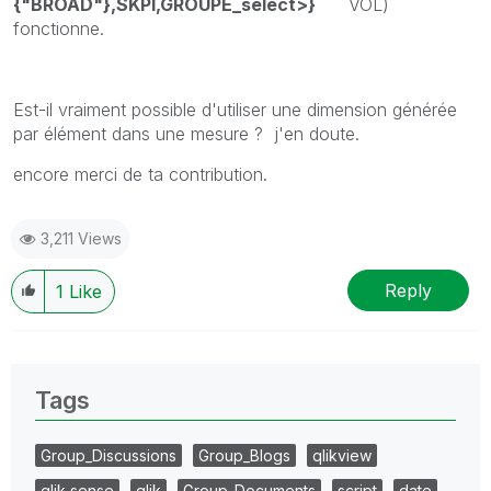
{"BROAD"},SKPI,GROUPE_select>}
VOL)
fonctionne.
Est-il vraiment possible d'utiliser une dimension générée
par élément dans une mesure ? j'en doute.
encore merci de ta contribution.
3,211 Views
Reply
1
Like
Tags
Group_Discussions
Group_Blogs
qlikview
qlik sense
qlik
Group_Documents
script
date