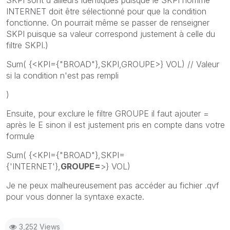
INTERNET doit être sélectionné pour que la condition
fonctionne. On pourrait même se passer de renseigner
SKPI puisque sa valeur correspond justement à celle du
filtre SKPI.)
Sum( {<KPI={"BROAD"},SKPI,GROUPE>} VOL) // Valeur
si la condition n'est pas rempli
)
Ensuite, pour exclure le filtre GROUPE il faut ajouter =
après le E sinon il est justement pris en compte dans votre
formule
Sum( {<KPI={"BROAD"},SKPI=
{'INTERNET'},
GROUPE=
>} VOL)
Je ne peux malheureusement pas accéder au fichier .qvf
pour vous donner la syntaxe exacte.
3,252 Views