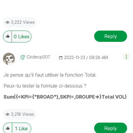
3,222 Views
Reply
0
Likes
Cirdecp007
‎2022-11-23
09:28 AM
Je pense qu'il faut utiliser la fonction Total.
Peux-tu tester la formule ci-dessous ?
Sum({<KPI={"BROAD"},SKPI=,GROUPE=>}Total VOL)
3,218 Views
Reply
1
Like