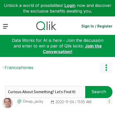
Unlock a world of possibilities!
Login
now and discover
the exclusive benefits awaiting you.
Expand
Sign In / Register
Data Works for AI is here - Join the discussion
and enter to win a pair of Qlik kicks:
Join the
Conversation!
Francophones
Search
Dmap_jacky
‎2022-11-04
11:05 AM