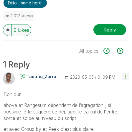
Ditto - same here!
1,017 Views
Reply
0
Likes
All topics
1 Reply
Taoufiq_Zarra
‎2020-05-05
01:09 PM
Bonjour,
above et Rangesum dépendent de l’agrégation , si
possible je te suggère de déplacer le calcul de l'entré,
sortie et solde au niveau du script
et avec Group by et Peek c'est plus claire