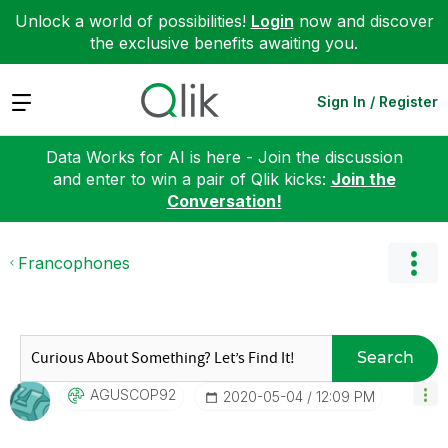
Unlock a world of possibilities!
Login
now and discover
the exclusive benefits awaiting you.
Expand
Sign In / Register
Data Works for AI is here - Join the discussion
and enter to win a pair of Qlik kicks:
Join the
Conversation!
Francophones
Search
AGUSCOP92
‎2020-05-04
12:09 PM